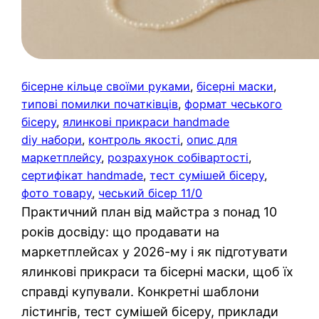
бісерне кільце своїми руками
, 
бісерні маски
, 
типові помилки початківців
, 
формат чеського
бісеру
, 
ялинкові прикраси handmade
diy набори
, 
контроль якості
, 
опис для
маркетплейсу
, 
розрахунок собівартості
, 
сертифікат handmade
, 
тест сумішей бісеру
, 
фото товару
, 
чеський бісер 11/0
Практичний план від майстра з понад 10
років досвіду: що продавати на
маркетплейсах у 2026-му і як підготувати
ялинкові прикраси та бісерні маски, щоб їх
справді купували. Конкретні шаблони
лістингів, тест сумішей бісеру, приклади