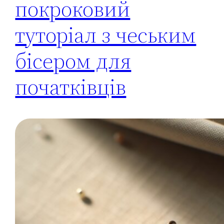
покроковий
туторіал з чеським
бісером для
початківців