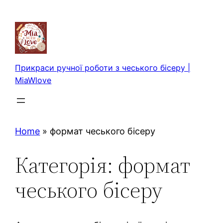
Перейти
до
вмісту
Прикраси ручної роботи з чеського бісеру |
MiaWlove
Home
»
формат чеського бісеру
Категорія:
формат
чеського бісеру