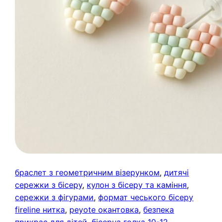
браслет з геометричним візерунком
, 
дитячі
сережки з бісеру
, 
кулон з бісеру та каміння
, 
сережки з фігурами
, 
формат чеського бісеру
fireline нитка
, 
peyote окантовка
, 
безпека