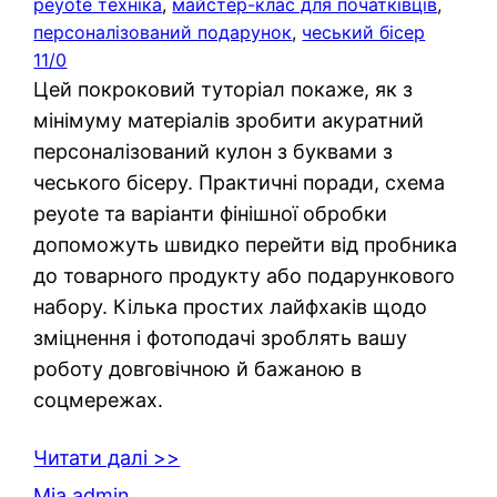
peyote техніка
, 
майстер-клас для початківців
, 
персоналізований подарунок
, 
чеський бісер
11/0
Цей покроковий туторіал покаже, як з
мінімуму матеріалів зробити акуратний
персоналізований кулон з буквами з
чеського бісеру. Практичні поради, схема
peyote та варіанти фінішної обробки
допоможуть швидко перейти від пробника
до товарного продукту або подарункового
набору. Кілька простих лайфхаків щодо
зміцнення і фотоподачі зроблять вашу
роботу довговічною й бажаною в
соцмережах.
Читати далі >>
Mia admin