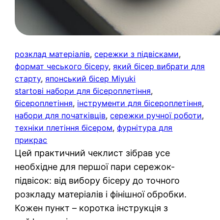
розклад матеріалів
, 
сережки з підвісками
, 
формат чеського бісеру
, 
який бісер вибрати для
старту
, 
японський бісер Miyuki
startові набори для бісероплетіння
, 
бісероплетіння
, 
інструменти для бісероплетіння
, 
набори для початківців
, 
сережки ручної роботи
, 
техніки плетіння бісером
, 
фурнітура для
прикрас
Цей практичний чеклист зібрав усе
необхідне для першої пари сережок-
підвісок: від вибору бісеру до точного
розкладу матеріалів і фінішної обробки.
Кожен пункт – коротка інструкція з