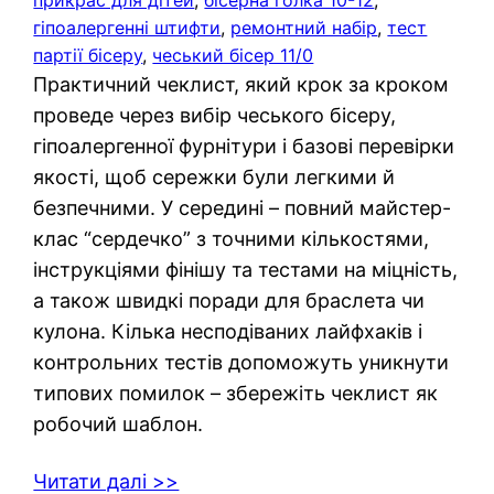
прикрас для дітей
, 
бісерна голка 10-12
, 
гіпоалергенні штифти
, 
ремонтний набір
, 
тест
партії бісеру
, 
чеський бісер 11/0
Практичний чеклист, який крок за кроком
проведе через вибір чеського бісеру,
гіпоалергенної фурнітури і базові перевірки
якості, щоб сережки були легкими й
безпечними. У середині – повний майстер-
клас “сердечко” з точними кількостями,
інструкціями фінішу та тестами на міцність,
а також швидкі поради для браслета чи
кулона. Кілька несподіваних лайфхаків і
контрольних тестів допоможуть уникнути
типових помилок – збережіть чеклист як
робочий шаблон.
Читати далі >>