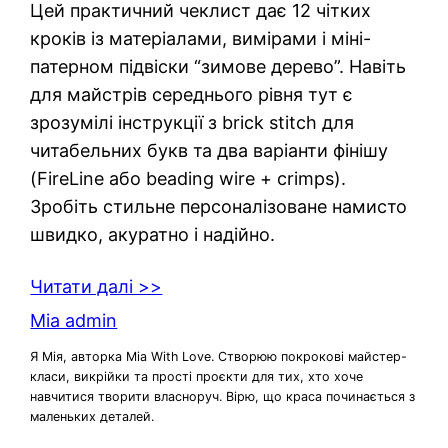
Цей практичний чеклист дає 12 чітких
кроків із матеріалами, вимірами і міні-
патерном підвіски “зимове дерево”. Навіть
для майстрів середнього рівня тут є
зрозумілі інструкції з brick stitch для
читабельних букв та два варіанти фінішу
(FireLine або beading wire + crimps).
Зробіть стильне персоналізоване намисто
швидко, акуратно і надійно.
Читати далі >>
Mia admin
Я Мія, авторка Mia With Love. Створюю покрокові майстер-
класи, викрійки та прості проєкти для тих, хто хоче
навчитися творити власноруч. Вірю, що краса починається з
маленьких деталей.