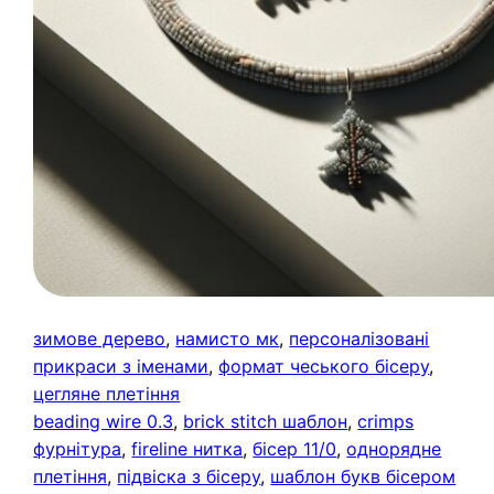
зимове дерево
, 
намисто мк
, 
персоналізовані
прикраси з іменами
, 
формат чеського бісеру
, 
цегляне плетіння
beading wire 0.3
, 
brick stitch шаблон
, 
crimps
фурнітура
, 
fireline нитка
, 
бісер 11/0
, 
однорядне
плетіння
, 
підвіска з бісеру
, 
шаблон букв бісером