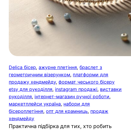
Delica бісер
, 
ажурне плетіння
, 
браслет з
геометричним візерунком
, 
платформи для
продажу хендмейду
, 
формат чеського бісеру
etsy для рукоділля
, 
instagram продажі
, 
виставки
рукоділля
, 
інтернет-магазин ручної роботи
, 
маркетплейси україна
, 
набори для
бісероплетіння
, 
опт для крамниць
, 
продаж
хендмейду
Практична підбірка для тих, хто робить