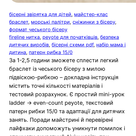
бісерні звірятка для дітей
, 
майстер-клас
браслет
, 
морські палітри
, 
сніжинки з бісеру
, 
формат чеського бісеру
fireline нитка
, 
peyote для початківців
, 
безпека
дитячих виробів
, 
бісерні схеми pdf
, 
набір мама і
дитина
, 
патерн рибка 15/0
За 1-2,5 години зможете сплести легкий
браслет із чеського бісеру з милою
підвіскою-рибкою – докладна інструкція
містить точні кількості матеріалів і
тестовий розрахунок. Є простий mini-урок
ladder → even-count peyote, текстовий
патерн рибки 15/0 та адаптації для дитячих
занять. Поради майстрині й перевірені
лайфхаки допоможуть уникнути помилок і