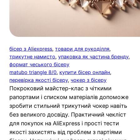
бісер з Aliexpress
, 
товари для рукоділля
, 
трикутне намисто
, 
упаковка як частина бренду
, 
формат чеського бісеру
matubo triangle 8/0
, 
купити бісер онлайн
, 
перевірка якості бісеру
, 
чокер з бісеру
Покроковий майстер-клас з чіткими
рапортами і списком матеріалів допоможе
зробити стильний трикутний чокер навіть
без великого досвіду. Практичний чекліст
для покупок на AliExpress і прості тести
якості захистять від проблем з партіями