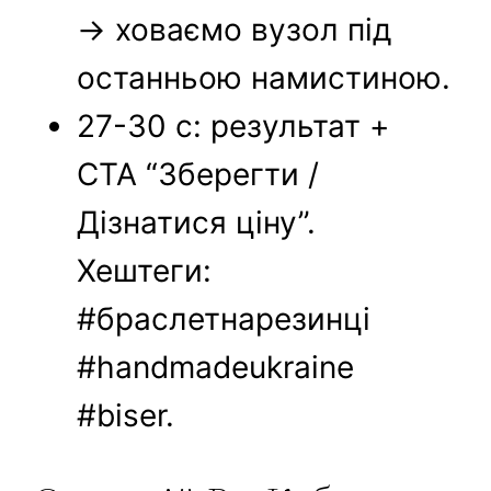
→ ховаємо вузол під
останньою намистиною.
27-30 с: результат +
CTA “Зберегти /
Дізнатися ціну”.
Хештеги:
#браслетнарезинці
#handmadeukraine
#biser.