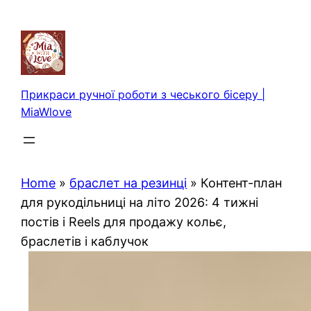
Перейти
до
вмісту
Прикраси ручної роботи з чеського бісеру |
MiaWlove
Home
»
браслет на резинці
»
Контент-план
для рукодільниці на літо 2026: 4 тижні
постів і Reels для продажу кольє,
браслетів і каблучок