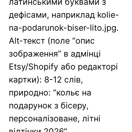
латинськими буквами з
дефісами, наприклад kolie-
na-podarunok-biser-lito.jpg.
Alt-текст (поле “опис
зображення” в адмінці
Etsy/Shopify або редакторі
картки): 8-12 слів,
природно: “кольє на
подарунок з бісеру,
персоналізоване, літні
відтінки 2026”.