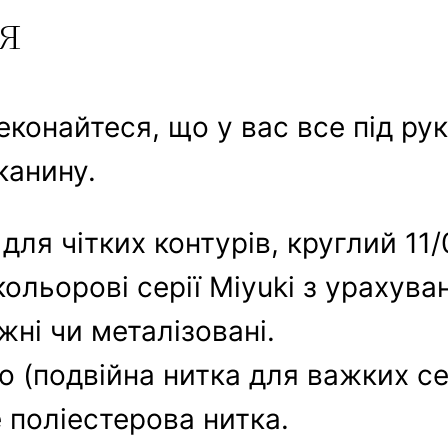
я
еконайтеся, що у вас все під ру
канину.
0 для чітких контурів, круглий 11
ольорові серії Miyuki з урахува
жні чи металізовані.
o (подвійна нитка для важких се
е поліестерова нитка.