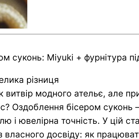
м суконь: Miyuki + фурнітура пі
велика різниця
к витвір модного ательє, але пр
час? Оздоблення бісером суконь
лю і ювелірна точність. У цій ст
 власного досвіду: як працюват