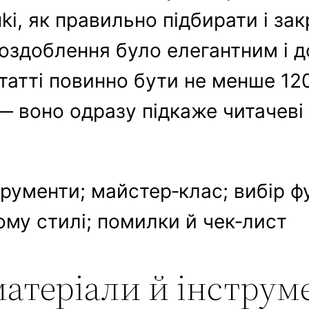
i, як правильно підбирати і за
 оздоблення було елегантним і д
атті повинно бути не менше 120
 — воно одразу підкаже читачеві
трументи; майстер‑клас; вибір фу
ому стилі; помилки й чек‑лист
 матеріали й інстру