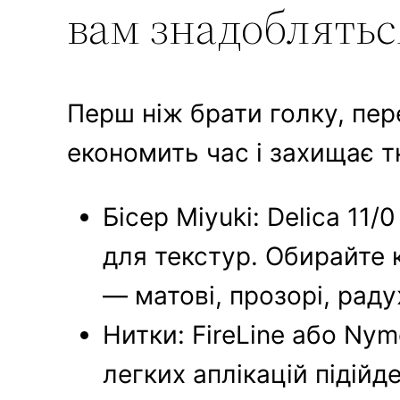
вам знадоблятьс
Перш ніж брати голку, пер
економить час і захищає т
Бісер Miyuki: Delica 11/
для текстур. Обирайте к
— матові, прозорі, раду
Нитки: FireLine або Nym
легких аплікацій підійд