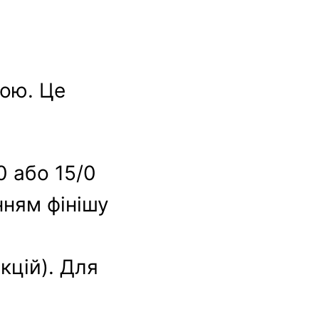
кою. Це
/0 або 15/0
нням фінішу
кцій). Для