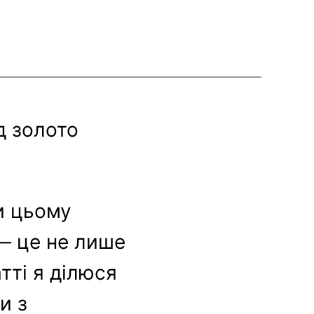
д золото
и цьому
 — це не лише
атті я ділюся
и з