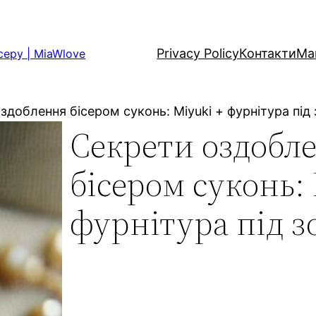
Privacy Policy
Контакти
Ма
серу | MiaWlove
здоблення бісером суконь: Miyuki + фурнітура під
Секрети оздобл
бісером суконь: 
фурнітура під з