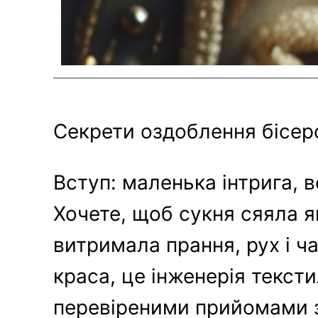
Секрети оздоблення бісеро
Вступ: маленька інтрига, 
Хочете, щоб сукня сяяла я
витримала прання, рух і 
краса, це інженерія тексти
перевіреними прийомами з