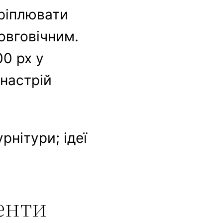
кріплювати
овговічним.
0 px у
 настрій
рнітури; ідеї
менти