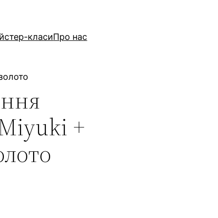
йстер-класи
Про нас
 золото
ення
Miyuki +
олото