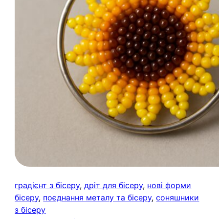
градієнт з бісеру
, 
дріт для бісеру
, 
нові форми
бісеру
, 
поєднання металу та бісеру
, 
соняшники
з бісеру