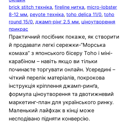
brick stitch техніка
, 
fireline нитка
, 
micro-lobster
8-12 мм
, 
peyote техніка
, 
toho delica 11/0
, 
toho
round 15/0
, 
джамп-рінг 2.5 мм
, 
ціноутворення
прикрас
Практичний посібник покаже, як створити
й продавати легкі сережки-“Морська
комаха” з японського бісеру Toho і міні-
карабіном – навіть якщо ви тільки
починаєте торгувати онлайн. Усередині –
чіткий перелік матеріалів, покрокова
інструкція кріплення джамп-ринґа,
формула ціноутворення та двотижневий
маркетинг-план для українського ринку.
Маленький лайфхак в кінці може
несподівано підняти конверсію.