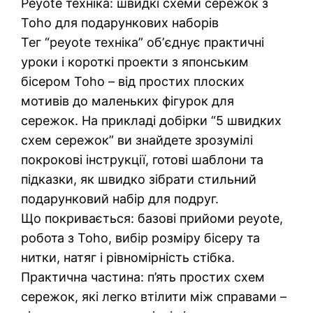
Peyote техніка: швидкі схеми сережок з
Toho для подарункових наборів
Тег “peyote техніка” обʼєднує практичні
уроки і короткі проекти з японським
бісером Toho – від простих плоских
мотивів до маленьких фігурок для
сережок. На прикладі добірки “5 швидких
схем сережок” ви знайдете зрозумілі
покрокові інструкції, готові шаблони та
підказки, як швидко зібрати стильний
подарунковий набір для подруг.
Що покривається: базові прийоми peyote,
робота з Toho, вибір розміру бісеру та
нитки, натяг і рівномірність стібка.
Практична частина: п’ять простих схем
сережок, які легко втілити між справами –