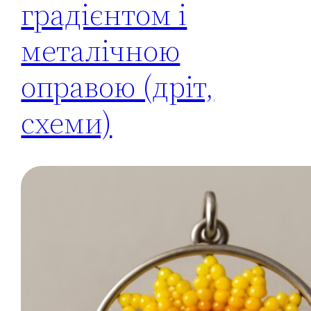
градієнтом і
металічною
оправою (дріт,
схеми)