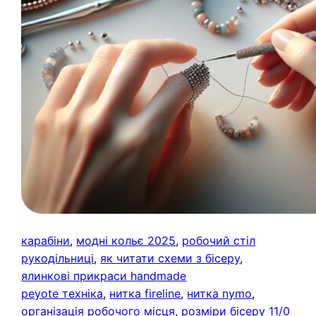
карабіни
, 
модні кольє 2025
, 
робочий стіл
рукодільниці
, 
як читати схеми з бісеру
, 
ялинкові прикраси handmade
peyote техніка
, 
нитка fireline
, 
нитка nymo
, 
організація робочого місця
, 
розміри бісеру 11/0