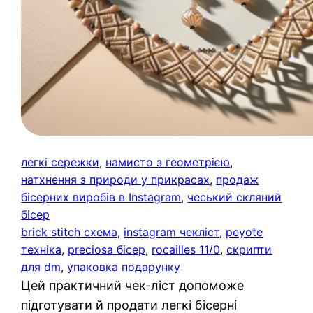
легкі сережки
, 
намисто з геометрією
, 
натхнення з природи у прикрасах
, 
продаж
бісерних виробів в Instagram
, 
чеський скляний
бісер
brick stitch схема
, 
instagram чекліст
, 
peyote
техніка
, 
preciosa бісер
, 
rocailles 11/0
, 
скрипти
для dm
, 
упаковка подарунку
Цей практичний чек-ліст допоможе
підготувати й продати легкі бісерні