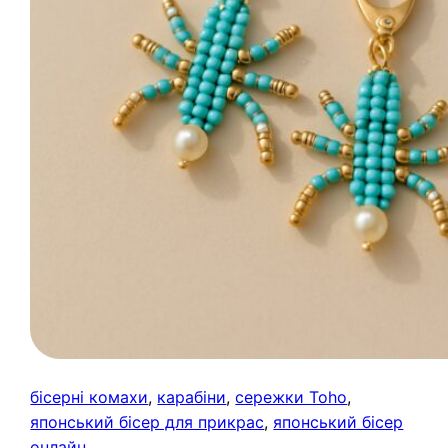
бісерні комахи
, 
карабіни
, 
сережки Toho
, 
японський бісер для прикрас
, 
японський бісер
онлайн