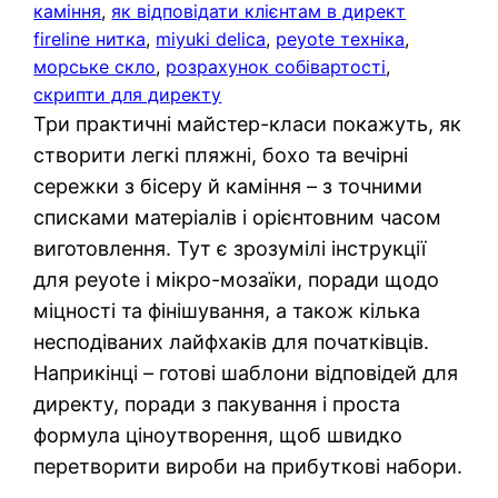
каміння
, 
як відповідати клієнтам в директ
fireline нитка
, 
miyuki delica
, 
peyote техніка
, 
морське скло
, 
розрахунок собівартості
, 
скрипти для директу
Три практичні майстер-класи покажуть, як
створити легкі пляжні, бохо та вечірні
сережки з бісеру й каміння – з точними
списками матеріалів і орієнтовним часом
виготовлення. Тут є зрозумілі інструкції
для peyote і мікро-мозаїки, поради щодо
міцності та фінішування, а також кілька
несподіваних лайфхаків для початківців.
Наприкінці – готові шаблони відповідей для
директу, поради з пакування і проста
формула ціноутворення, щоб швидко
перетворити вироби на прибуткові набори.