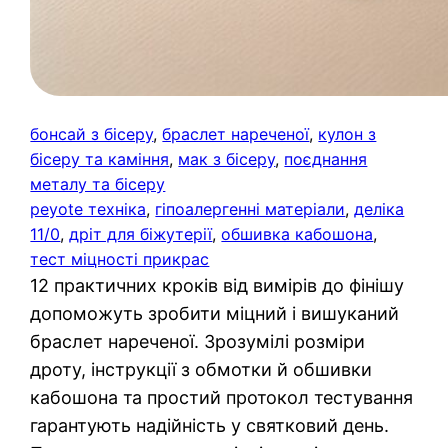
бонсай з бісеру
, 
браслет нареченої
, 
кулон з
бісеру та каміння
, 
мак з бісеру
, 
поєднання
металу та бісеру
peyote техніка
, 
гіпоалергенні матеріали
, 
деліка
11/0
, 
дріт для біжутерії
, 
обшивка кабошона
, 
тест міцності прикрас
12 практичних кроків від вимірів до фінішу
допоможуть зробити міцний і вишуканий
браслет нареченої. Зрозумілі розміри
дроту, інструкції з обмотки й обшивки
кабошона та простий протокол тестування
гарантують надійність у святковий день.