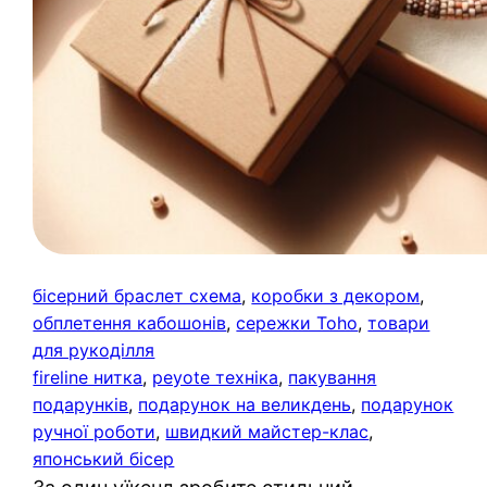
бісерний браслет схема
, 
коробки з декором
, 
обплетення кабошонів
, 
сережки Toho
, 
товари
для рукоділля
fireline нитка
, 
peyote техніка
, 
пакування
подарунків
, 
подарунок на великдень
, 
подарунок
ручної роботи
, 
швидкий майстер-клас
, 
японський бісер