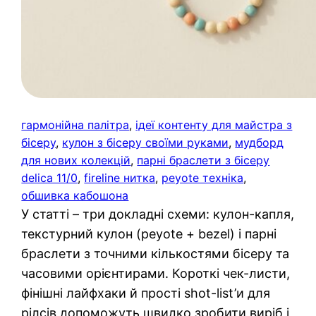
гармонійна палітра
, 
ідеї контенту для майстра з
бісеру
, 
кулон з бісеру своїми руками
, 
мудборд
для нових колекцій
, 
парні браслети з бісеру
delica 11/0
, 
fireline нитка
, 
peyote техніка
, 
обшивка кабошона
У статті – три докладні схеми: кулон-капля,
текстурний кулон (peyote + bezel) і парні
браслети з точними кількостями бісеру та
часовими орієнтирами. Короткі чек-листи,
фінішні лайфхаки й прості shot-list’и для
рілсів допоможуть швидко зробити виріб і