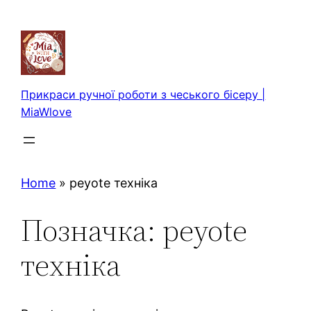
Перейти
до
вмісту
Прикраси ручної роботи з чеського бісеру |
MiaWlove
Home
»
peyote техніка
Позначка:
peyote
техніка