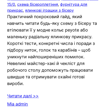
15/0
, 
схема бісероплетіння
, 
фурнітура для
прикрас
, 
ялинкові іграшки з бісеру
Практичний покроковий гайд, який
навчить читати будь-яку схему з бісеру та
втілювати її у модне кольє peyote або
маленьку радіальну ялинкову прикрасу.
Короткі тести, конкретні числа і поради з
підбору ниток, голок та карабінів – щоб
уникнути найпоширеніших помилок.
Невеликі майстер-хакі й чекліст для
робочого столу допоможуть працювати
швидше та отримувати охайні готові
вироби.
Читати далі >>
Mia admin