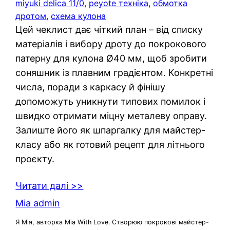
miyuki delica 11/0
, 
peyote техніка
, 
обмотка
дротом
, 
схема кулона
Цей чеклист дає чіткий план – від списку
матеріалів і вибору дроту до покрокового
патерну для кулона Ø40 мм, щоб зробити
соняшник із плавним градієнтом. Конкретні
числа, поради з каркасу й фінішу
допоможуть уникнути типових помилок і
швидко отримати міцну металеву оправу.
Залиште його як шпаргалку для майстер-
класу або як готовий рецепт для літнього
проєкту.
Читати далі >>
Mia admin
Я Мія, авторка Mia With Love. Створюю покрокові майстер-