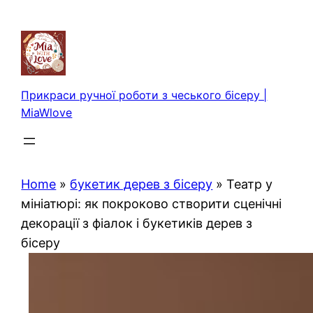
Перейти
до
вмісту
Прикраси ручної роботи з чеського бісеру |
MiaWlove
Home
»
букетик дерев з бісеру
»
Театр у
мініатюрі: як покроково створити сценічні
декорації з фіалок і букетиків дерев з
бісеру