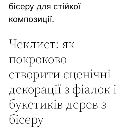
бісеру для стійкої
композиції.
Чеклист: як
покроково
створити сценічні
декорації з фіалок і
букетиків дерев з
бісеру