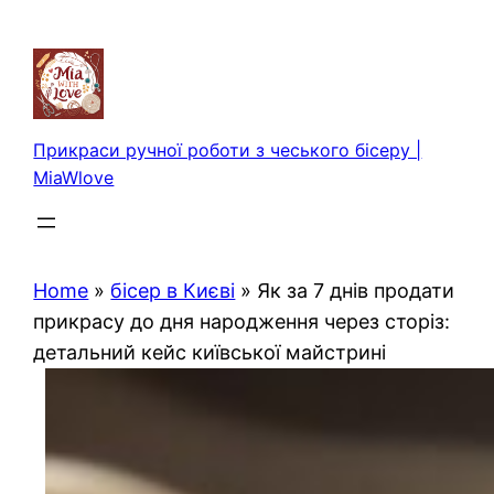
Перейти
до
вмісту
Прикраси ручної роботи з чеського бісеру |
MiaWlove
Home
»
бісер в Києві
»
Як за 7 днів продати
прикрасу до дня народження через сторіз:
детальний кейс київської майстрині