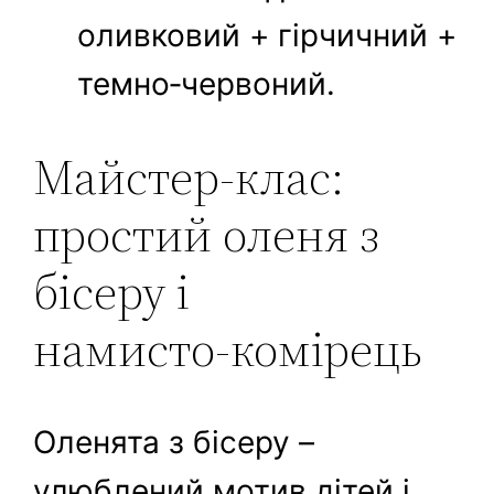
оливковий + гірчичний +
темно‑червоний.
Майстер‑клас:
простий оленя з
бісеру і
намисто‑комірець
Оленята з бісеру –
улюблений мотив дітей і