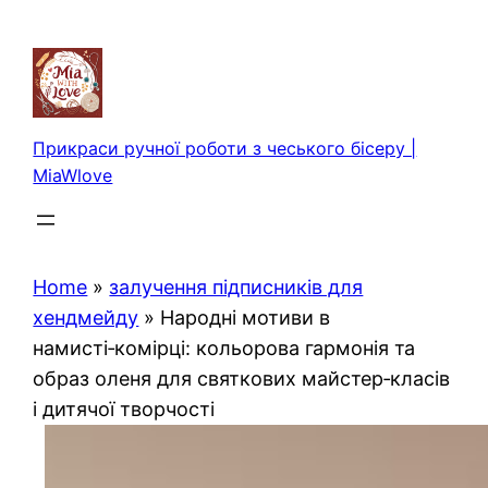
Перейти
до
вмісту
Прикраси ручної роботи з чеського бісеру |
MiaWlove
Home
»
залучення підписників для
хендмейду
»
Народні мотиви в
намисті‑комірці: кольорова гармонія та
образ оленя для святкових майстер‑класів
і дитячої творчості