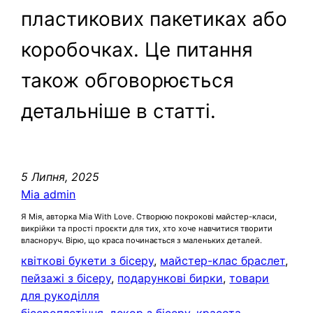
пластикових пакетиках або
коробочках. Це питання
також обговорюється
детальніше в статті.
5 Липня, 2025
Mia admin
Я Мія, авторка Mia With Love. Створюю покрокові майстер-класи,
викрійки та прості проєкти для тих, хто хоче навчитися творити
власноруч. Вірю, що краса починається з маленьких деталей.
квіткові букети з бісеру
, 
майстер-клас браслет
, 
пейзажі з бісеру
, 
подарункові бирки
, 
товари
для рукоділля
бісероплетіння
, 
декор з бісеру
, 
красота