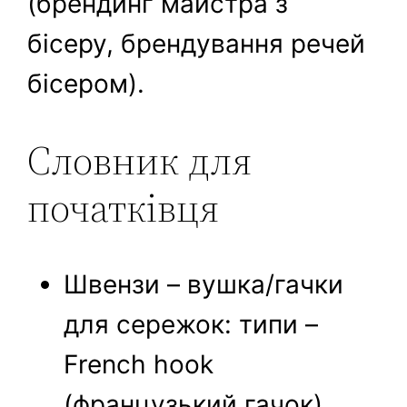
(брендинг майстра з
бісеру, брендування речей
бісером).
Словник для
початківця
Швензи – вушка/гачки
для сережок: типи –
French hook
(французький гачок),