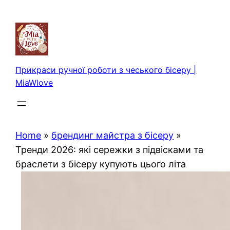
Перейти
до
вмісту
Прикраси ручної роботи з чеського бісеру |
MiaWlove
Home
»
брендинг майстра з бісеру
»
Тренди 2026: які сережки з підвісками та
браслети з бісеру купують цього літа