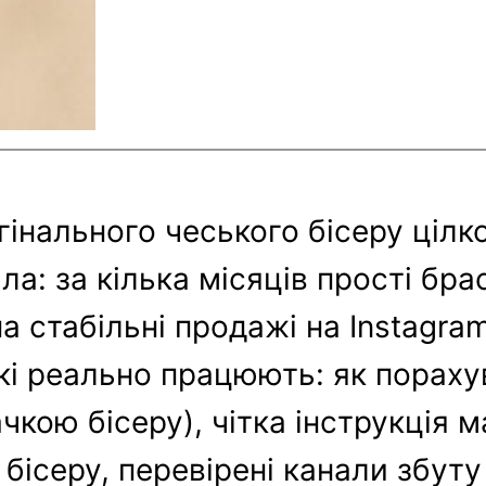
інального чеського бісеру цілк
ла: за кілька місяців прості бра
 стабільні продажі на Instagram 
 які реально працюють: як порах
ачкою бісеру), чітка інструкція
бісеру, перевірені канали збуту