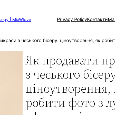
Privacy Policy
Контакти
Ма
серу | MiaWlove
икраси з чеського бісеру: ціноутворення, як роби
Як продавати п
з чеського бісеру
ціноутворення, 
робити фото з л