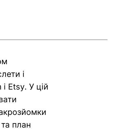
ом
слети і
і Etsy. У цій
увати
 макрозйомки
 та план