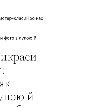
йстер-класи
Про нас
ти фото з лупою й
рикраси
:
як
упою й