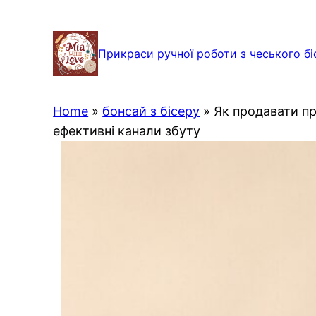
Перейти
до
Прикраси ручної роботи з чеського бі
вмісту
Home
»
бонсай з бісеру
»
Як продавати пр
ефективні канали збуту