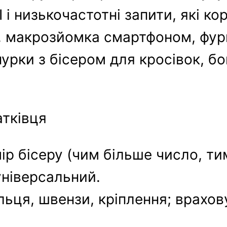
I і низькочастотні запити, які к
0, макрозйомка смартфоном, фур
шнурки з бісером для кросівок, б
тківця
ір бісеру (чим більше число, ти
 універсальний.
ільця, швензи, кріплення; врахо