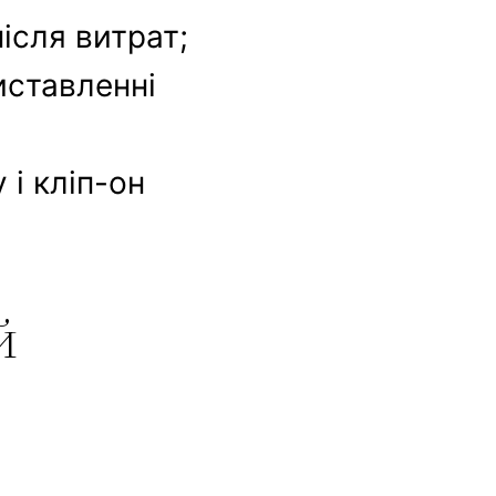
ісля витрат;
иставленні
 і кліп-он
й