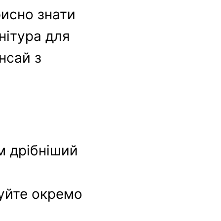
орисно знати
нітура для
онсай з
м дрібніший
вуйте окремо