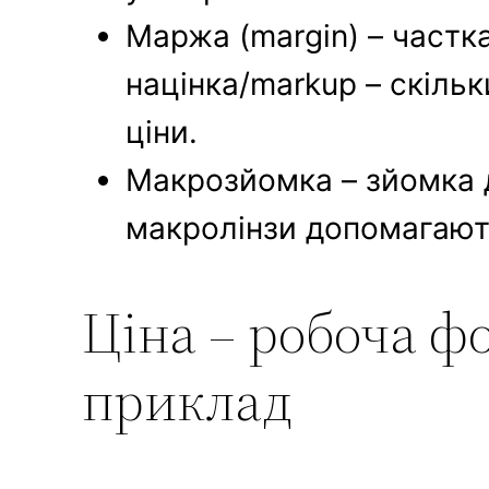
Маржа (margin) – частк
націнка/markup – скільк
ціни.
Макрозйомка – зйомка д
макролінзи допомагают
Ціна – робоча ф
приклад