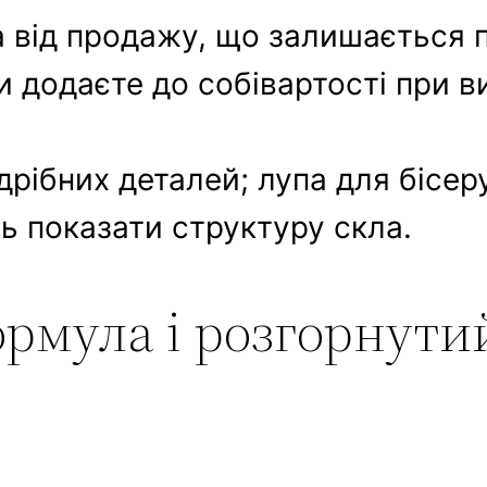
а від продажу, що залишається п
и додаєте до собівартості при в
рібних деталей; лупа для бісеру
ь показати структуру скла.
ормула і розгорнути