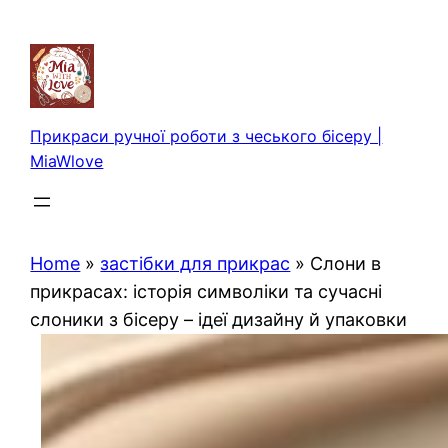
Перейти
до
вмісту
Прикраси ручної роботи з чеського бісеру |
MiaWlove
Home
»
застібки для прикрас
»
Слони в
прикрасах: історія символіки та сучасні
слоники з бісеру – ідеї дизайну й упаковки