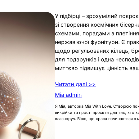
У підбірці – зрозумілий покр
зі створення космічних бісерн
схемами, порадами з плетіння
нержавіючої фурнітури. Є пра
щодо регульованих кілець, бр
для подарунків і одна несподі
миттєво підвищує цінність ва
Читати далі >>
Mia admin
Я Мія, авторка Mia With Love. Створюю по
викрійки та прості проєкти для тих, хто 
власноруч. Вірю, що краса починається з 