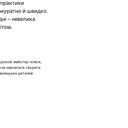
 практики
куратно й швидко.
ні – невелика
ітом.
крокові майстер-класи,
хоче навчитися творити
маленьких деталей.