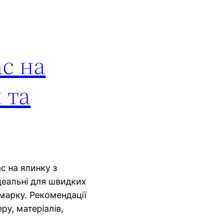
с на
 та
с на ялинку з
деальні для швидких
марку. Рекомендації
ру, матеріалів,