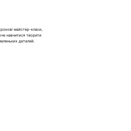
крокові майстер-класи,
хоче навчитися творити
маленьких деталей.