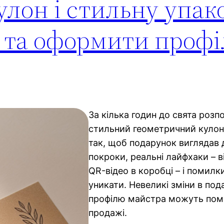
лон і стильну упак
р та оформити профі
За кілька годин до свята розп
стильний геометричний кулон 
так, щоб подарунок виглядав 
покроки, реальні лайфхаки – в
QR-відео в коробці – і помилк
уникати. Невеликі зміни в под
профілю майстра можуть пом
продажі.