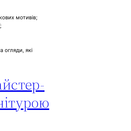
кових мотивів;
;
а огляди, які
айстер-
нітурою