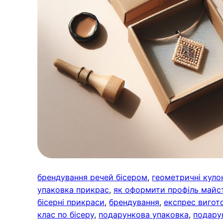
брендування речей бісером
, 
геометричні куло
упаковка прикрас
, 
як оформити профіль майс
бісерні прикраси
, 
брендування
, 
експрес вигот
клас по бісеру
, 
подарункова упаковка
, 
подару