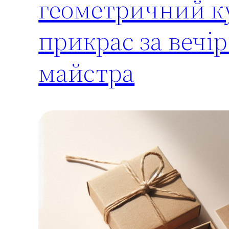
геометричний ку
прикрас за вечі
майстра