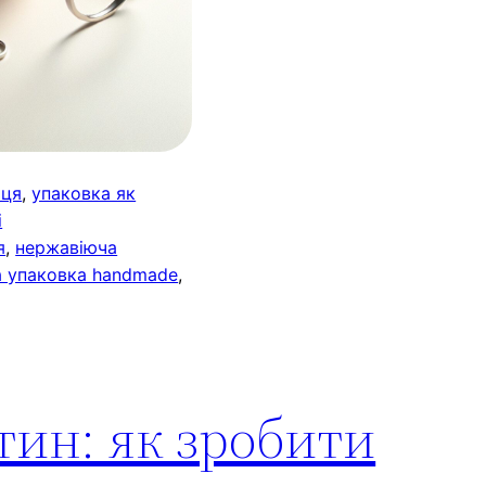
ьця
, 
упаковка як
і
я
, 
нержавіюча
 упаковка handmade
, 
ин: як зробити