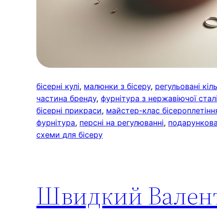
бісерні кулі
, 
малюнки з бісеру
, 
регульовані кіл
частина бренду
, 
фурнітура з нержавіючої стал
бісерні прикраси
, 
майстер-клас бісероплетінн
фурнітура
, 
персні на регулюванні
, 
подарункова
схеми для бісеру
Швидкий Валент