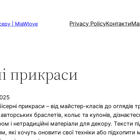
Privacy Policy
Контакти
Ма
серу | MiaWlove
ні прикраси
2025
ісерні прикраси – від майстер-класів до оглядів тр
авторських браслетів, кольє та кулонів, дізнаєте
ом і нетрадиційні матеріали для декору. Тексти п
, які хочуть оновити свої техніки або підхопити мо