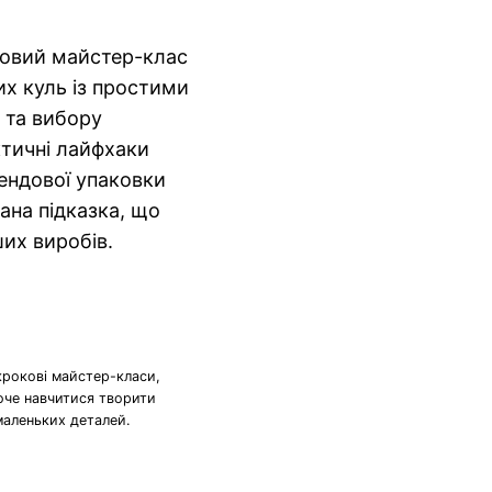
оковий майстер-клас
их куль із простими
 та вибору
ктичні лайфхаки
ендової упаковки
вана підказка, що
ших виробів.
крокові майстер-класи,
хоче навчитися творити
маленьких деталей.