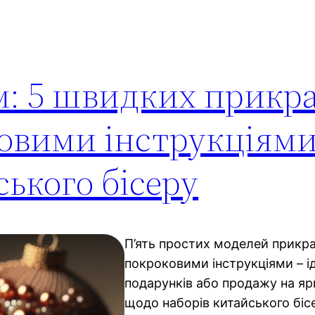
: 5 швидких прикра
овими інструкціями
ького бісеру
П’ять простих моделей прикра
покроковими інструкціями – і
подарунків або продажу на яр
щодо наборів китайського бісе