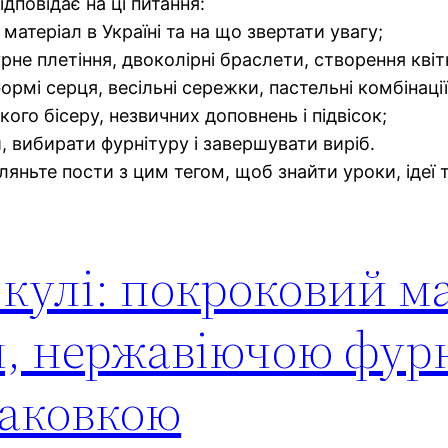
ідповідає на ці питання:
 матеріал в Україні та на що звертати увагу;
рне плетіння, двоколірні браслети, створення квіт
рмі серця, весільні сережки, пастельні комбінації
кого бісеру, незвичних доповнень і підвісок;
, вибирати фурнітуру і завершувати виріб.
ляньте пости з цим тегом, щоб знайти уроки, ідеї т
 кулі: покроковий м
м, нержавіючою фур
паковкою