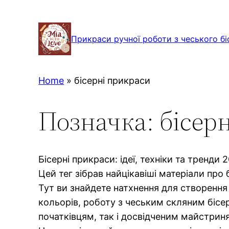
Перейти
до
Прикраси ручної роботи з чеського бі
вмісту
Home
»
бісерні прикраси
Позначка:
бісер
Бісерні прикраси: ідеї, техніки та тренди 
Цей тег зібрав найцікавіші матеріали про б
Тут ви знайдете натхнення для створення 
кольорів, роботу з чеським скляним бісер
початківцям, так і досвідченим майстриням