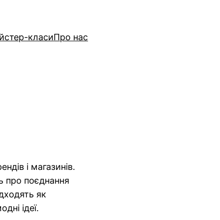
йстер-класи
Про нас
ендів і магазинів.
сь про поєднання
ідходять як
дні ідеї.