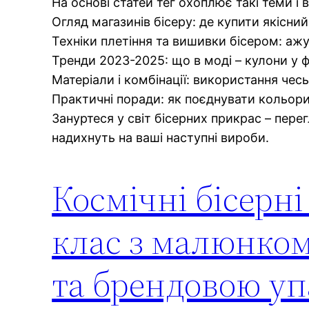
На основі статей тег охоплює такі теми і в
Огляд магазинів бісеру: де купити якісний
Техніки плетіння та вишивки бісером: ажу
Тренди 2023-2025: що в моді – кулони у фо
Матеріали і комбінації: використання чесь
Практичні поради: як поєднувати кольори
Зануртеся у світ бісерних прикрас – перег
надихнуть на ваші наступні вироби.
Космічні бісерні
клас з малюнко
та брендовою у