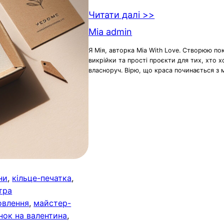
Читати далі >>
Mia admin
Я Мія, авторка Mia With Love. Створюю по
викрійки та прості проєкти для тих, хто 
власноруч. Вірю, що краса починається з 
ни
, 
кільце-печатка
, 
тра
овлення
, 
майстер-
нок на валентина
, 