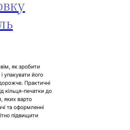
овку
ль
овім, як зробити
і упакувати його
дорожче. Практичні
ід кільця-печатки до
и, яких варто
ачі та оформленні
ітно підвищити