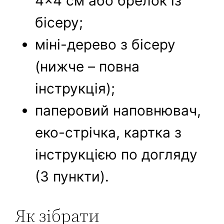
4×4 см або брелок із
бісеру;
міні-дерево з бісеру
(нижче – повна
інструкція);
паперовий наповнювач,
еко-стрічка, картка з
інструкцією по догляду
(3 пункти).
Як зібрати