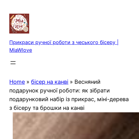
Перейти
до
вмісту
Прикраси ручної роботи з чеського бісеру |
MiaWlove
Home
»
бісер на канві
»
Весняний
подарунок ручної роботи: як зібрати
подарунковий набір із прикрас, міні-дерева
з бісеру та брошки на канві