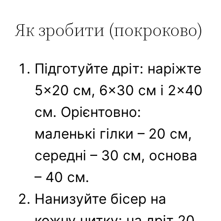
Як зробити (покроково)
Підготуйте дріт: наріжте
5×20 см, 6×30 см і 2×40
см. Орієнтовно:
маленькі гілки – 20 см,
середні – 30 см, основа
– 40 см.
Нанизуйте бісер на
кожну нитку: на дріт 20