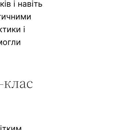
ів і навіть
ктичними
тики і
могли
‑клас
чітким