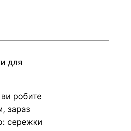
ки для
 ви робите
, зараз
ю: сережки