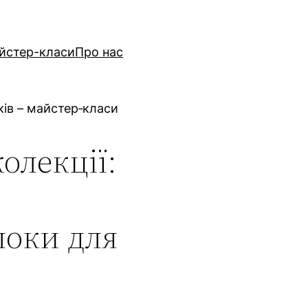
йстер-класи
Про нас
ків – майстер‑класи
колекції:
локи для