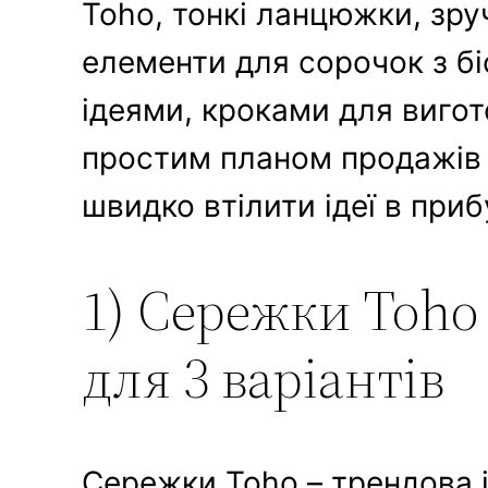
Toho, тонкі ланцюжки, зру
елементи для сорочок з б
ідеями, кроками для вигот
простим планом продажів д
швидко втілити ідеї в приб
1) Сережки Toho
для 3 варіантів
Сережки Toho – трендова і 