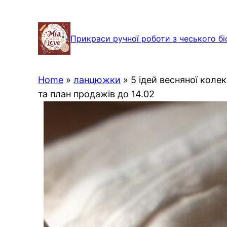
Перейти
до
Прикраси ручної роботи з чеського бі
вмісту
Home
»
ланцюжки
»
5 ідей весняної коле
та план продажів до 14.02