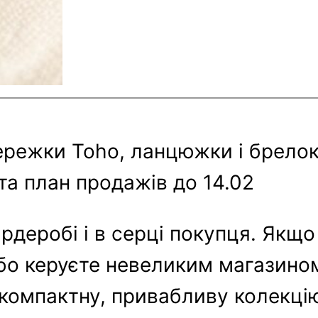
 сережки Toho, ланцюжки і брело
та план продажів до 14.02
ардеробі і в серці покупця. Якщо
бо керуєте невеликим магазином
 компактну, привабливу колекці