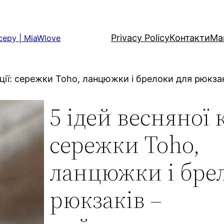
Privacy Policy
Контакти
Ма
серу | MiaWlove
кції: сережки Toho, ланцюжки і брелоки для рюкза
5 ідей весняної 
сережки Toho,
ланцюжки і бре
рюкзаків –