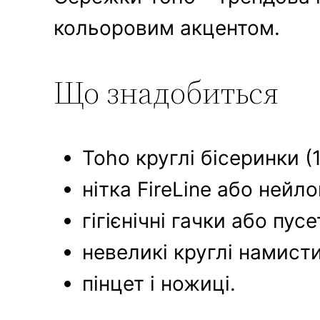
кольоровим акцентом.
Що знадобиться
Toho круглі бісеринки (1
нітка FireLine або нейл
гігієнічні гачки або пусе
невеликі круглі намист
пінцет і ножиці.