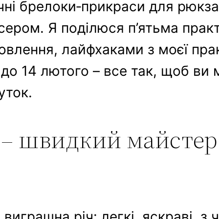
чні брелоки‑прикраси для рюкзак
ісером. Я поділюся п’ятьма пра
овлення, лайфхаками з моєї прак
о 14 лютого – все так, щоб ви 
уток.
 – швидкий майстер
виграшна річ: легкі, яскраві, з 