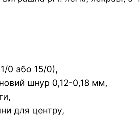
1/0 або 15/0),
оновий шнур 0,12-0,18 мм,
ти,
ини для центру,