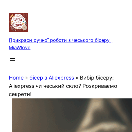
Перейти
до
вмісту
Прикраси ручної роботи з чеського бісеру |
MiaWlove
Home
»
бісер з Aliexpress
»
Вибір бісеру:
Aliexpress чи чеський скло? Розкриваємо
секрети!