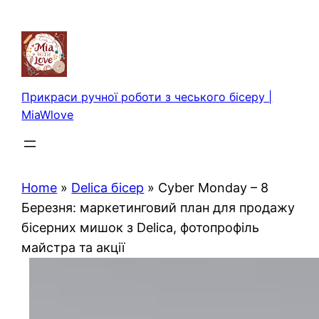
Перейти
до
вмісту
Прикраси ручної роботи з чеського бісеру |
MiaWlove
Home
»
Delica бісер
»
Cyber Monday – 8
Березня: маркетинговий план для продажу
бісерних мишок з Delica, фотопрофіль
майстра та акції