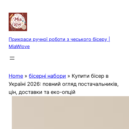
Перейти
до
вмісту
Прикраси ручної роботи з чеського бісеру |
MiaWlove
Home
»
бісерні набори
»
Купити бісер в
Україні 2026: повний огляд постачальників,
цін, доставки та еко-опцій