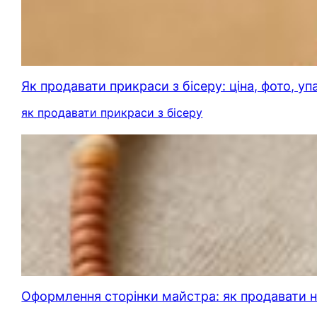
Як продавати прикраси з бісеру: ціна, фото, у
як продавати прикраси з бісеру
Оформлення сторінки майстра: як продавати на