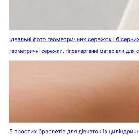
Ідеальні фото геометричних сережок і бісерних
геометричні сережки
, 
гіпоалергенні матеріали для
5 простих браслетів для дівчаток із циліндрич