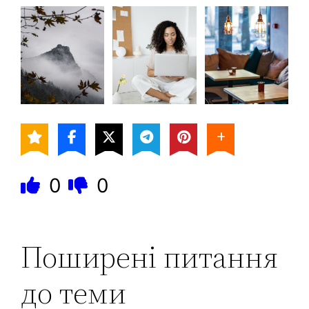
0
0
Поширені питання
до теми