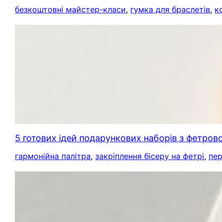
безкоштовні майстер-класи
, 
гумка для браслетів
, 
к
5 готових ідей подарункових наборів з фетров
гармонійна палітра
, 
закріплення бісеру на фетрі
, 
пер