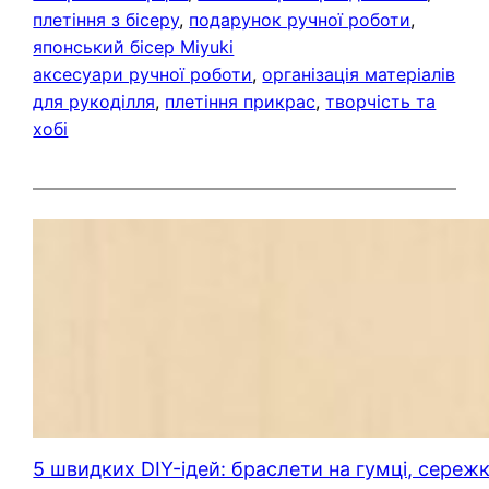
плетіння з бісеру
, 
подарунок ручної роботи
, 
японський бісер Miyuki
аксесуари ручної роботи
, 
організація матеріалів
для рукоділля
, 
плетіння прикрас
, 
творчість та
хобі
5 швидких DIY-ідей: браслети на гумці, сережк