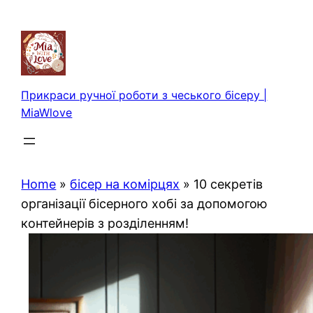
Перейти
до
вмісту
Прикраси ручної роботи з чеського бісеру |
MiaWlove
Home
»
бісер на комірцях
»
10 секретів
організації бісерного хобі за допомогою
контейнерів з розділенням!