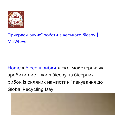
Перейти
до
вмісту
Прикраси ручної роботи з чеського бісеру |
MiaWlove
Home
»
бісерні рибки
»
Еко-майстерня: як
зробити листівки з бісеру та бісерних
рибок із скляних намистин і пакування до
Global Recycling Day