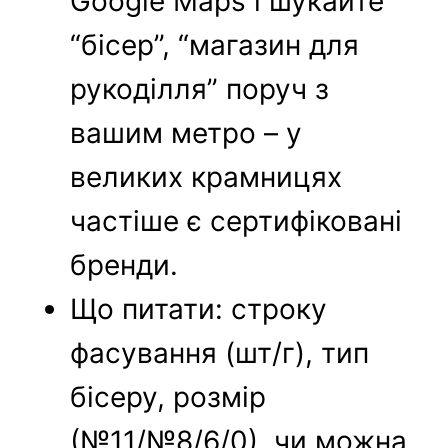
Google Maps і шукайте
“бісер”, “магазин для
рукоділля” поруч з
вашим метро – у
великих крамницях
частіше є сертифіковані
бренди.
Що питати: строку
фасування (шт/г), тип
бісеру, розмір
(№11/№8/6/0), чи можна