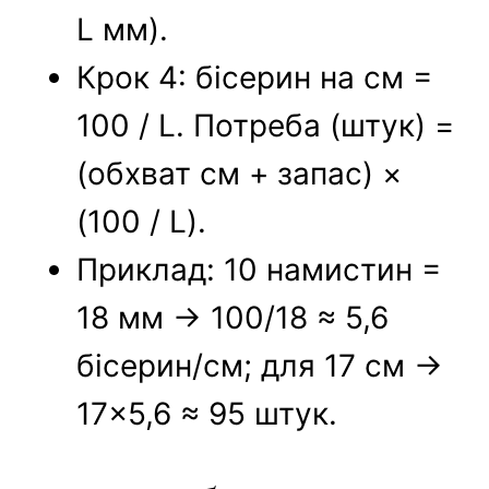
L мм).
Крок 4: бісерин на см =
100 / L. Потреба (штук) =
(обхват см + запас) ×
(100 / L).
Приклад: 10 намистин =
18 мм → 100/18 ≈ 5,6
бісерин/см; для 17 см →
17×5,6 ≈ 95 штук.