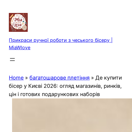
Перейти
до
вмісту
Прикраси ручної роботи з чеського бісеру |
MiaWlove
Home
»
багатошарове плетіння
»
Де купити
бісер у Києві 2026: огляд магазинів, ринків,
цін і готових подарункових наборів