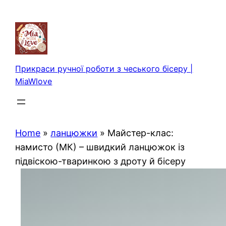
Перейти
до
вмісту
Прикраси ручної роботи з чеського бісеру |
MiaWlove
Home
»
ланцюжки
»
Майстер-клас:
намисто (МК) – швидкий ланцюжок із
підвіскою-тваринкою з дроту й бісеру