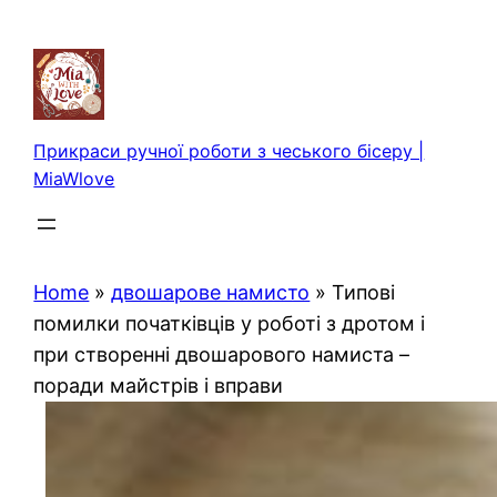
Перейти
до
вмісту
Прикраси ручної роботи з чеського бісеру |
MiaWlove
Home
»
двошарове намисто
»
Типові
помилки початківців у роботі з дротом і
при створенні двошарового намиста –
поради майстрів і вправи