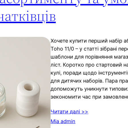
чатківців
Хочете купити перший набір а
Toho 11/0 – у статті зібрані пе
шаблони для порівняння магази
ліст. Коротко про стартовий на
кулі, поради щодо інструменті
для дитячих наборів. Пара пр
допоможуть уникнути типових
зекономити час при замовленн
Читати далі >>
Mia admin