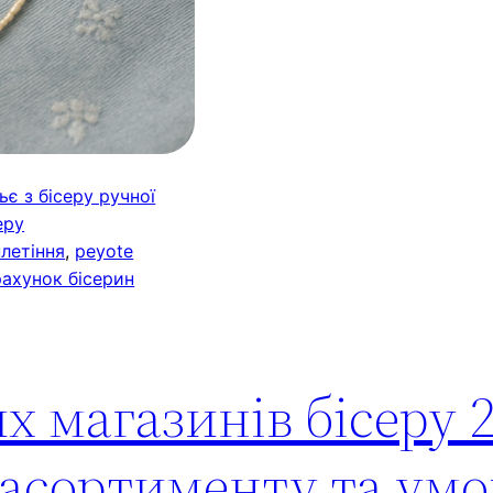
ьє з бісеру ручної
еру
плетіння
, 
peyote
ахунок бісерин
х магазинів бісеру 2
 асортименту та умо