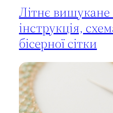
Літнє вишукане к
інструкція, схе
бісерної сітки