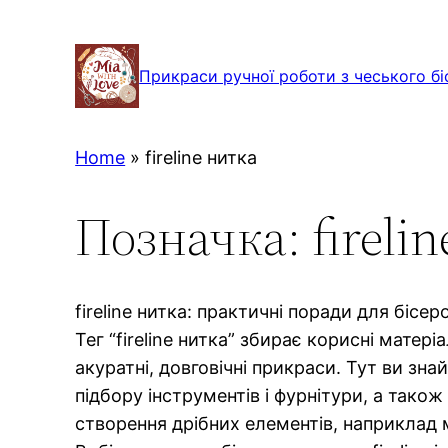
Перейти
до
Прикраси ручної роботи з чеського бі
вмісту
Home
»
fireline нитка
Позначка:
fireli
fireline нитка: практичні поради для бісе
Тег “fireline нитка” збирає корисні матер
акуратні, довговічні прикраси. Тут ви зна
підбору інструментів і фурнітури, а також
створення дрібних елементів, наприклад м