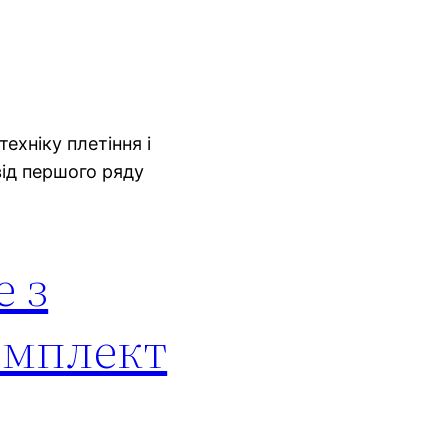
ехніку плетіння і
від першого ряду
е з
комплект