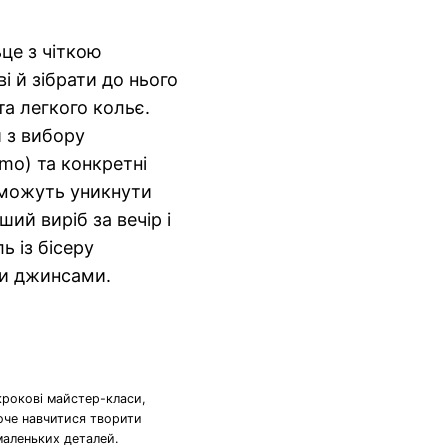
це з чіткою
і й зібрати до нього
та легкого кольє.
 з вибору
ymo) та конкретні
оможуть уникнути
ий виріб за вечір і
ь із бісеру
ми джинсами.
крокові майстер-класи,
хоче навчитися творити
маленьких деталей.