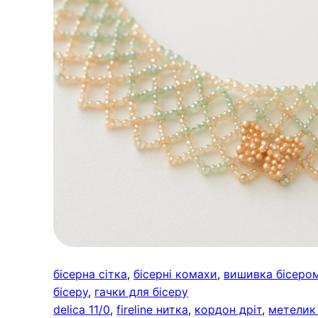
бісерна сітка
, 
бісерні комахи
, 
вишивка бісеро
бісеру
, 
гачки для бісеру
delica 11/0
, 
fireline нитка
, 
кордон дріт
, 
метелик 