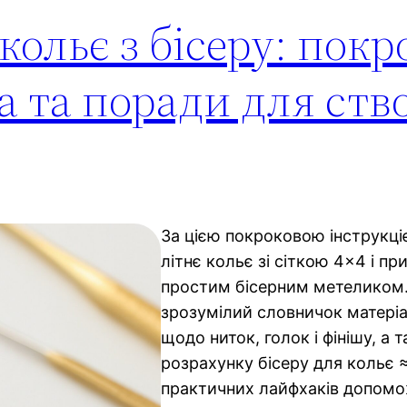
ольє з бісеру: покр
ма та поради для ст
За цією покроковою інструкці
літнє кольє зі сіткою 4×4 і пр
простим бісерним метеликом.
зрозумілий словничок матеріал
щодо ниток, голок і фінішу, а
розрахунку бісеру для кольє 
практичних лайфхаків допомо