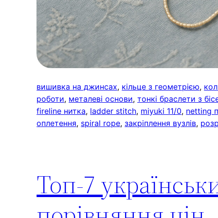
вишивка на джинсах
, 
кільце з геометрією
, 
кол
роботи
, 
металеві основи
, 
тонкі браслети з біс
fireline нитка
, 
ladder stitch
, 
miyuki 11/0
, 
netting 
оплетення
, 
spiral rope
, 
закріплення вузлів
, 
розр
Топ-7 українськи
порівняння цін,