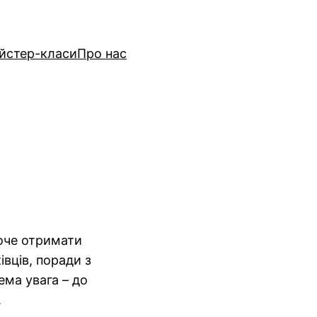
йстер-класи
Про нас
 хоче отримати
івців, поради з
ема увага – до
.