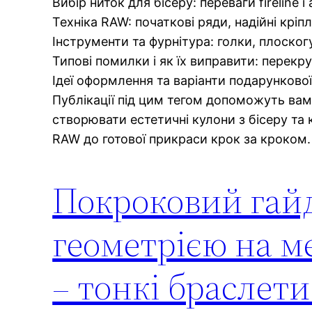
Вибір ниток для бісеру: переваги fireline 
Техніка RAW: початкові ряди, надійні крі
Інструменти та фурнітура: голки, плоскогу
Типові помилки і як їх виправити: перекру
Ідеї оформлення та варіанти подарункової
Публікації під цим тегом допоможуть вам 
створювати естетичні кулони з бісеру та 
RAW до готової прикраси крок за кроком.
Покроковий гайд
геометрією на м
– тонкі браслети 