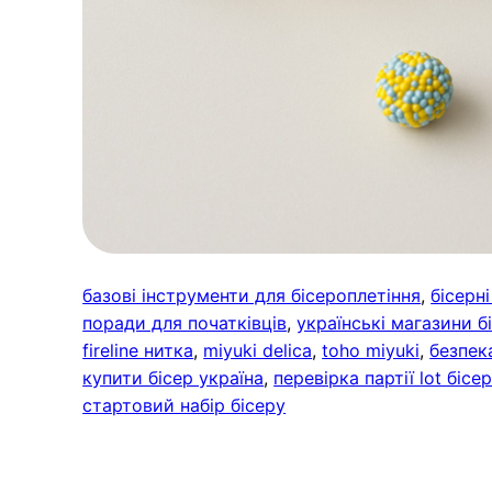
базові інструменти для бісероплетіння
, 
бісерні
поради для початківців
, 
українські магазини б
fireline нитка
, 
miyuki delica
, 
toho miyuki
, 
безпек
купити бісер україна
, 
перевірка партії lot бісе
стартовий набір бісеру