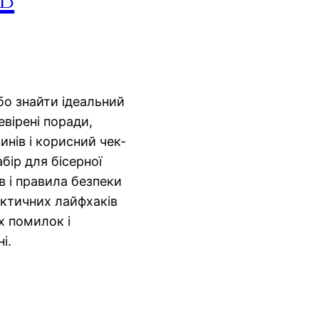
бо знайти ідеальний
ревірені поради,
нів і корисний чек-
бір для бісерної
в і правила безпеки
актичних лайфхаків
 помилок і
і.