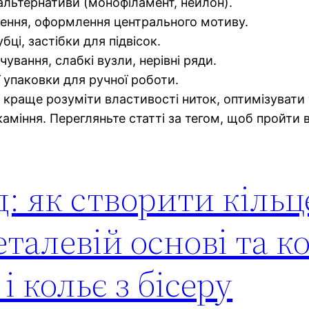
і альтернативи (монофіламент, нейлон).
плення, оформлення центрального мотиву.
бці, застібки для підвісок.
чування, слабкі вузли, нерівні ряди.
 упаковки для ручної роботи.
краще розуміти властивості ниток, оптимізувати т
каміння. Перегляньте статті за тегом, щоб пройти 
: як створити кільц
еталевій основі та 
і кольє з бісеру