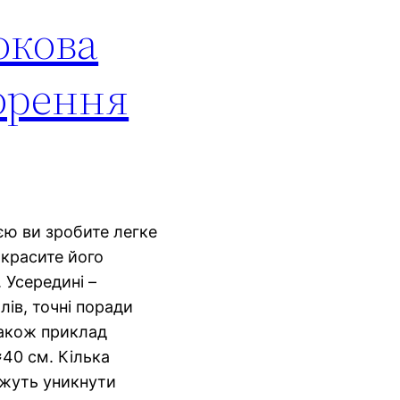
окова
ворення
єю ви зробите легке
икрасите його
 Усередині –
ів, точні поради
 також приклад
≈40 см. Кілька
жуть уникнути