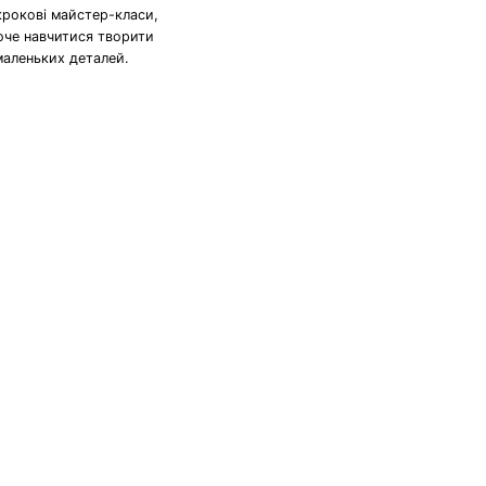
крокові майстер-класи,
хоче навчитися творити
маленьких деталей.