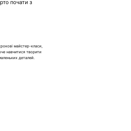
рто почати з
крокові майстер-класи,
хоче навчитися творити
маленьких деталей.