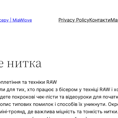
Privacy Policy
Контакти
Ма
серу | MiaWlove
ne нитка
роплетіння та техніки RAW
іали для тих, хто працює з бісером у техніці RAW і
йдете покрокові чек‑лісти та відеоуроки для початк
 опис типових помилок і способів їх уникнути. Окр
іні‑троянд, де важлива міцність та тонкість нитки