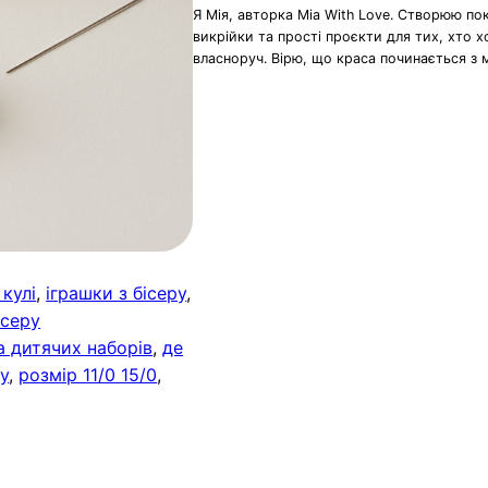
Я Мія, авторка Mia With Love. Створюю по
викрійки та прості проєкти для тих, хто 
власноруч. Вірю, що краса починається з 
 кулі
, 
іграшки з бісеру
, 
ісеру
а дитячих наборів
, 
де
ру
, 
розмір 11/0 15/0
, 