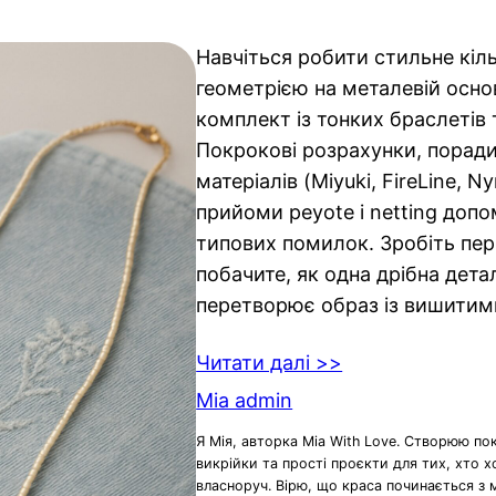
Навчіться робити стильне кіль
геометрією на металевій основ
комплект із тонких браслетів 
Покрокові розрахунки, поради
матеріалів (Miyuki, FireLine, N
прийоми peyote і netting доп
типових помилок. Зробіть перш
побачите, як одна дрібна детал
перетворює образ із вишити
Читати далі >>
Mia admin
Я Мія, авторка Mia With Love. Створюю по
викрійки та прості проєкти для тих, хто 
власноруч. Вірю, що краса починається з 