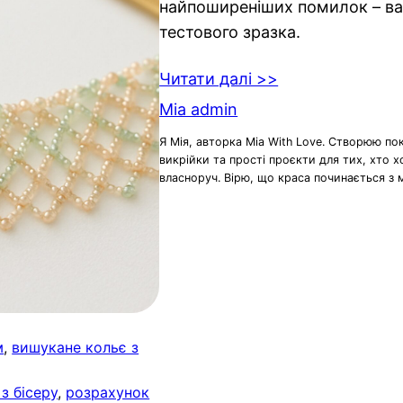
найпоширеніших помилок – ва
тестового зразка.
Читати далі >>
Mia admin
Я Мія, авторка Mia With Love. Створюю по
викрійки та прості проєкти для тих, хто 
власноруч. Вірю, що краса починається з 
м
, 
вишукане кольє з
з бісеру
, 
розрахунок