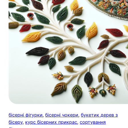
бісерні фігурки
, 
бісерні чокери
, 
букетик дерев з
бісеру
, 
курс бісерних прикрас
, 
сортування