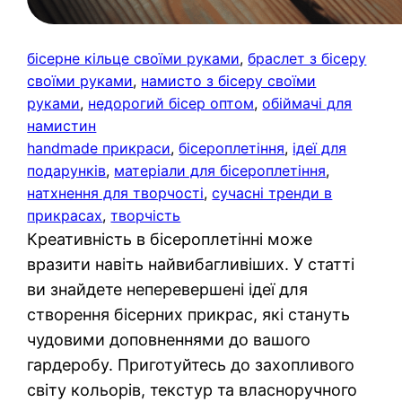
бісерне кільце своїми руками
, 
браслет з бісеру
своїми руками
, 
намисто з бісеру своїми
руками
, 
недорогий бісер оптом
, 
обіймачі для
намистин
handmade прикраси
, 
бісероплетіння
, 
ідеї для
подарунків
, 
матеріали для бісероплетіння
, 
натхнення для творчості
, 
сучасні тренди в
прикрасах
, 
творчість
Креативність в бісероплетінні може
вразити навіть найвибагливіших. У статті
ви знайдете неперевершені ідеї для
створення бісерних прикрас, які стануть
чудовими доповненнями до вашого
гардеробу. Приготуйтесь до захопливого
світу кольорів, текстур та власноручного