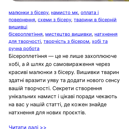
малюнки з бісеру
, 
намисто мк
, 
оплата і
повернення
, 
схеми з бісеру
, 
тварини в бісерній
вишивці
бісероплетіння
, 
мистецтво вишивки
, 
натхнення
для творчості
, 
творчість з бісером
, 
хобі та
ручна робота
Бісероплетіння — це не лише захоплююче
хобі, а й шлях до самовираження через
красиві малюнки з бісеру. Вишивки тварин
здатні вразити уяву та додати нового сенсу
вашій творчості. Секрети створення
унікальних намист і цікаві поради чекають
на вас у нашій статті, де кожен знайде
натхнення для нових проєктів.
Читати далі >>