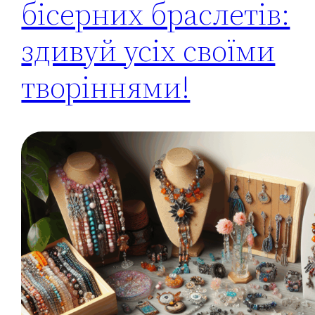
бісерних браслетів:
здивуй усіх своїми
творіннями!