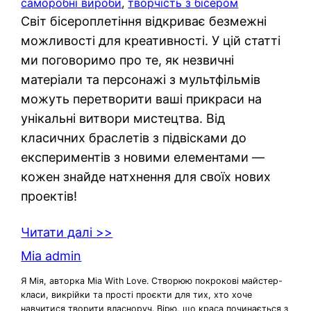
саморобні вироби
, 
творчість з бісером
Світ бісероплетіння відкриває безмежні
можливості для креативності. У цій статті
ми поговоримо про те, як незвичні
матеріали та персонажі з мультфільмів
можуть перетворити ваші прикраси на
унікальні витвори мистецтва. Від
класичних браслетів з підвісками до
експериментів з новими елементами —
кожен знайде натхнення для своїх нових
проектів!
Читати далі >>
Mia admin
Я Мія, авторка Mia With Love. Створюю покрокові майстер-
класи, викрійки та прості проєкти для тих, хто хоче
навчитися творити власноруч. Вірю, що краса починається з