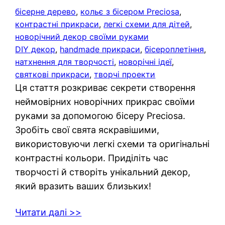
бісерне дерево
, 
кольє з бісером Preciosa
, 
контрастні прикраси
, 
легкі схеми для дітей
, 
новорічний декор своїми руками
DIY декор
, 
handmade прикраси
, 
бісероплетіння
, 
натхнення для творчості
, 
новорічні ідеї
, 
святкові прикраси
, 
творчі проекти
Ця стаття розкриває секрети створення
неймовірних новорічних прикрас своїми
руками за допомогою бісеру Preciosa.
Зробіть свої свята яскравішими,
використовуючи легкі схеми та оригінальні
контрастні кольори. Приділіть час
творчості й створіть унікальний декор,
який вразить ваших близьких!
Читати далі >>