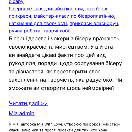
бісеру
бісероплетіння
, 
дизайн бісером
, 
інтер’єрні
прикраси
, 
майстер-класи по бісероплетінню
, 
натхнення для творчості
, 
прикраси власноруч
, 
ручна робота
, 
творчі хобі
Бісерні дерева і чокери з бісеру вражають
своєю красою та мистецтвом. У цій статті
ви знайдете цікаві факти про цей вид
рукоділля, поради щодо сортування бісеру
та дізнаєтеся, як перетворити своє
захоплення на творчість, яка радує око. Чи
зможете ви створити щось неймовірне?
Читати далі >>
Mia admin
Я Мія, авторка Mia With Love. Створюю покрокові майстер-
класи, викрійки та прості проєкти для тих, хто хоче