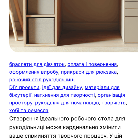
браслети для дівчаток
, 
оплата і повернення
, 
оформлення виробу
, 
прикраси для рюкзака
, 
робочий стіл рукодільниці
DIY проєкти
, 
ідеї для дизайну
, 
матеріали для
біжутерії
, 
натхнення для творчості
, 
організація
простору
, 
рукоділля для початківців
, 
творчість
, 
хобі та ремесла
Створення ідеального робочого стола для
рукодільниці може кардинально змінити
ваше сприйняття творчого процесу. У цій