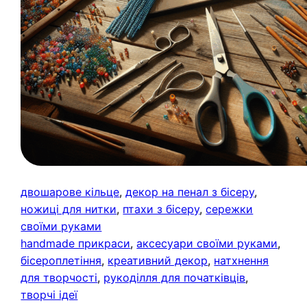
двошарове кільце
, 
декор на пенал з бісеру
, 
ножиці для нитки
, 
птахи з бісеру
, 
сережки
своїми руками
handmade прикраси
, 
аксесуари своїми руками
, 
бісероплетіння
, 
креативний декор
, 
натхнення
для творчості
, 
рукоділля для початківців
, 
творчі ідеї