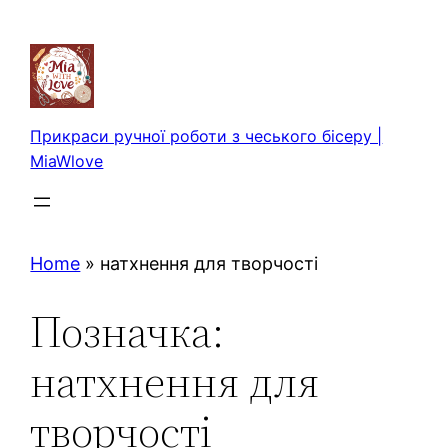
Перейти
до
вмісту
Прикраси ручної роботи з чеського бісеру |
MiaWlove
Home
»
натхнення для творчості
Позначка:
натхнення для
творчості