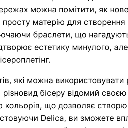
ережах можна помітити, як нове
ю просту матерію для створення
лючаючи браслети, що нагадуют
дтворює естетику минулого, але
ісероплетінг.
ів, які можна використовувати 
ей різновид бісеру відомий своєю
 кольорів, що дозволяє створю
стовуючи Delica, ви зможете вп