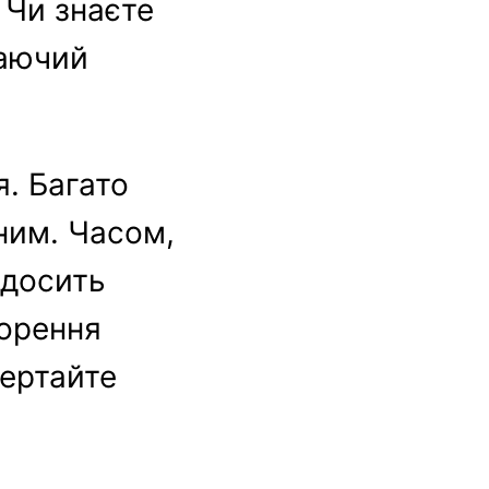
 Чи знаєте
жаючий
я. Багато
ним. Часом,
 досить
ворення
вертайте