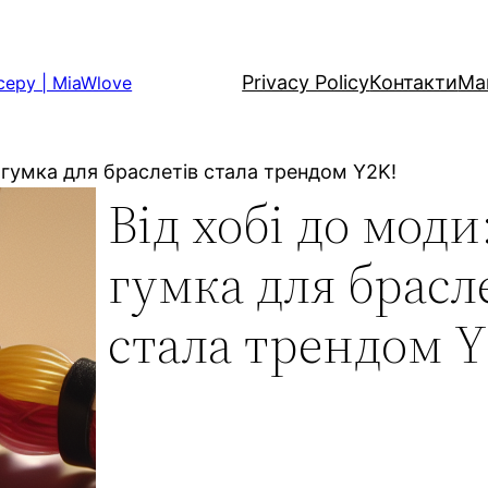
Privacy Policy
Контакти
Ма
серу | MiaWlove
к гумка для браслетів стала трендом Y2K!
Від хобі до моди
гумка для брасл
стала трендом Y