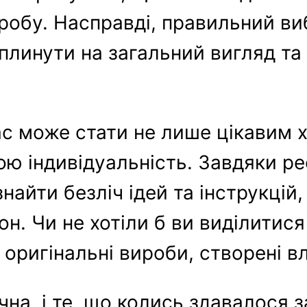
робу. Насправді, правильний ви
плинути на загальний вигляд та
 може стати не лише цікавим хо
ю індивідуальність. Завдяки р
знайти безліч ідей та інструкцій
он. Чи не хотіли б ви виділитис
 оригінальні вироби, створені в
чна, і те, що колись здавалося 