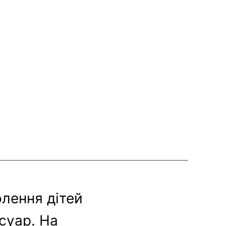
олення дітей
суар. На