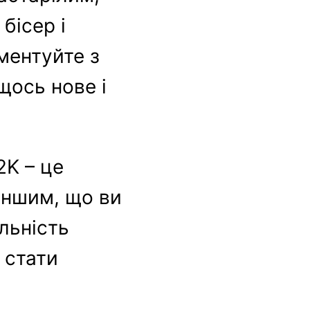
бісер і
ментуйте з
щось нове і
2K – це
іншим, що ви
льність
 стати