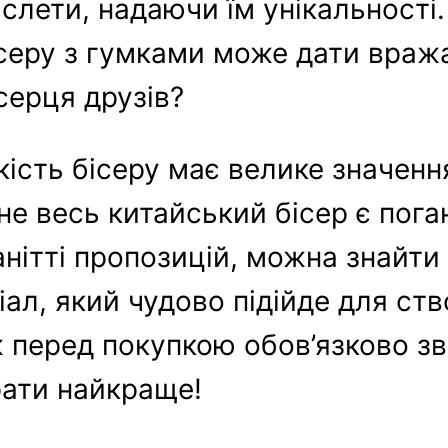
аслети, надаючи їм унікальності.
бісеру з гумками може дати вра
серця друзів?
кість бісеру має велике значенн
не весь китайський бісер є пога
нітті пропозицій, можна знайти
іал, який чудово підійде для ст
ж перед покупкою обов’язково з
рати найкраще!