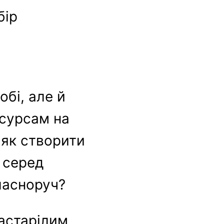
бір
бі, але й
есурсам на
, як створити
я серед
ласноруч?
застарілим,