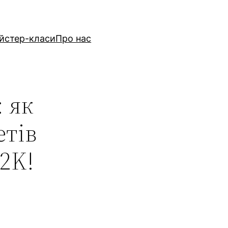
йстер-класи
Про нас
: як
етів
2K!