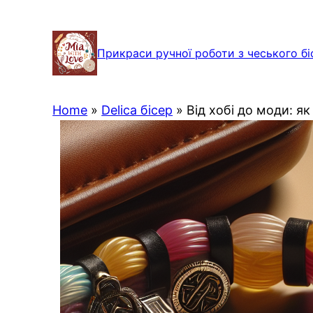
Перейти
до
Прикраси ручної роботи з чеського бі
вмісту
Home
»
Delica бісер
»
Від хобі до моди: я