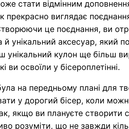
може стати відмінним доповненн
як прекрасно виглядає поєднання
 Створюючи це поєднання, ви от
а й унікальний аксесуар, який 
аш унікальний кулон ще більш в
і ви освоїли у бісероплетінні.
була на передньому плані для тв
вати у дорогий бісер, коли можн
ак, якщо ви плануєте створити 
иво розуміти, що не завжди кіль