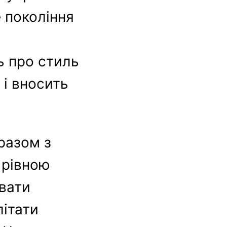
 покоління
ь про стиль
 і вносить
разом з
 рівною
вати
літати