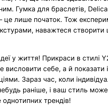
м. Гумка для браслетів, Delica 
 – це лише початок. Тож експери
кстурами, наважтеся створити 
ідеї у життя! Прикраси в стилі Y
 висловити себе, а й показати 
іями. Зараз час, коли індивідуа
небудь раніше, і ваш стиль може
 однотипних трендів!