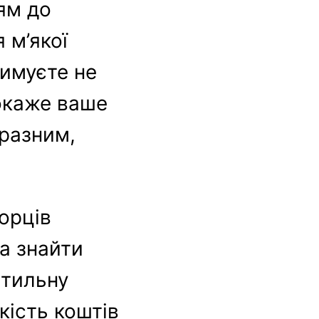
ям до
 м’якої
римуєте не
покаже ваше
иразним,
орців
а знайти
стильну
кість коштів