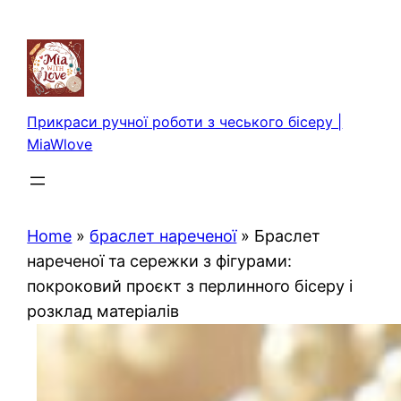
Перейти
до
вмісту
Прикраси ручної роботи з чеського бісеру |
MiaWlove
Home
»
браслет нареченої
»
Браслет
нареченої та сережки з фігурами:
покроковий проєкт з перлинного бісеру і
розклад матеріалів