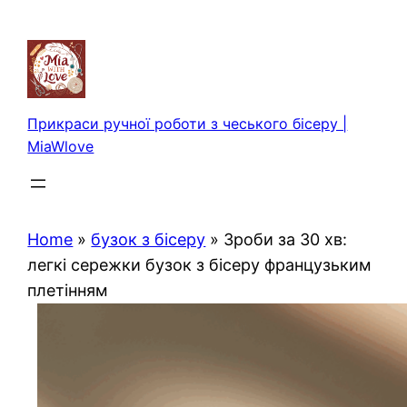
Перейти
до
вмісту
Прикраси ручної роботи з чеського бісеру |
MiaWlove
Home
»
бузок з бісеру
»
Зроби за 30 хв:
легкі сережки бузок з бісеру французьким
плетінням