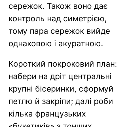
сережок. Також воно дає
контроль над симетрією,
тому пара сережок вийде
однаковою і акуратною.
Короткий покроковий план:
набери на дріт центральні
крупні бісеринки, сформуй
петлю й закріпи; далі роби
кілька французьких
«букетиків» з тонших