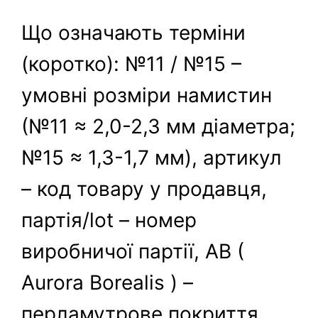
Що означають терміни
(коротко): №11 / №15 –
умовні розміри намистин
(№11 ≈ 2,0-2,3 мм діаметра;
№15 ≈ 1,3-1,7 мм), артикул
– код товару у продавця,
партія/lot – номер
виробничої партії, AB (
Aurora Borealis ) –
перламутрове покриття