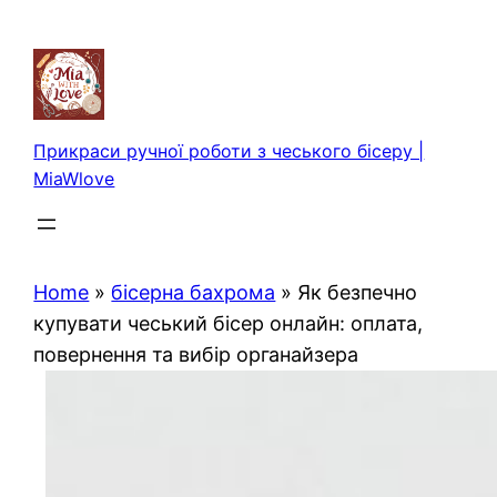
Перейти
до
вмісту
Прикраси ручної роботи з чеського бісеру |
MiaWlove
Home
»
бісерна бахрома
»
Як безпечно
купувати чеський бісер онлайн: оплата,
повернення та вибір органайзера