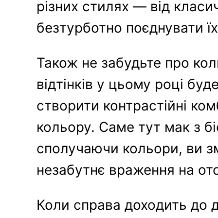
різних стилях — від клас
безтурботно поєднувати їх
Також не забудьте про ко
відтінків у цьому році буд
створити контрастійні ком
кольору. Саме тут мак з б
сполучаючи кольори, ви з
незабутнє враження на от
Коли справа доходить до д