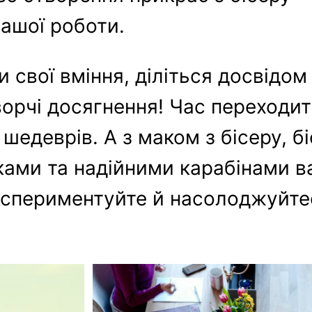
вашої роботи.
свої вміння, діліться досвідом 
ворчі досягнення! Час переходит
 шедеврів. А з маком з бісеру, 
ами та надійними карабінами в
 експериментуйте й насолоджуйт