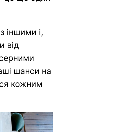
з іншими і,
и від
бісерними
аші шанси на
еся кожним