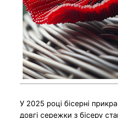
У 2025 році бісерні прикра
довгі сережки з бісеру ст