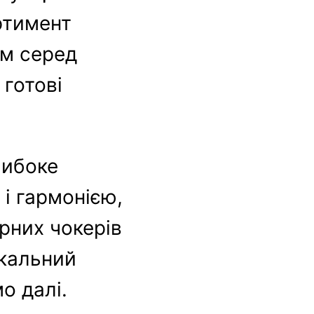
ртимент
ем серед
 готові
либоке
 і гармонією,
рних чокерів
ікальний
о далі.