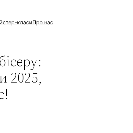
йстер-класи
Про нас
бісеру:
и 2025,
с!