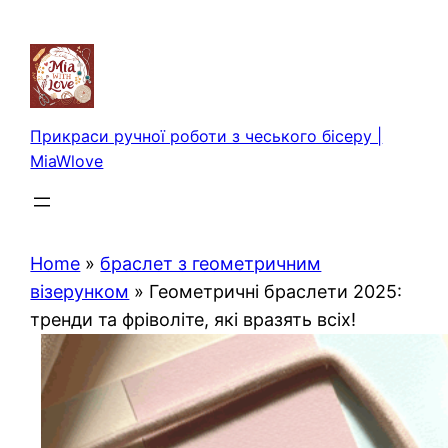
Перейти
до
вмісту
Прикраси ручної роботи з чеського бісеру |
MiaWlove
Home
»
браслет з геометричним
візерунком
»
Геометричні браслети 2025:
тренди та фріволіте, які вразять всіх!