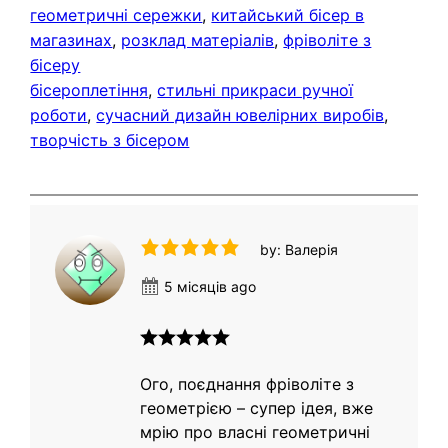
геометричні сережки
, 
китайський бісер в
магазинах
, 
розклад матеріалів
, 
фріволіте з
бісеру
бісероплетіння
, 
стильні прикраси ручної
роботи
, 
сучасний дизайн ювелірних виробів
, 
творчість з бісером
by: Валерія
5 місяців ago
Ого, поєднання фріволіте з
геометрією – супер ідея, вже
мрію про власні геометричні