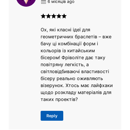
6 місяців ago
Ох, які класні ідеї для
геометричних браслетів – вже
бачу ці комбінації форм і
кольорів із китайським
бісером! Фріволіте дає таку
повітряну легкість, а
світловідбиваючі властивості
бісеру реально оживляють
візерунок. Хтось має лайфхаки
щодо розкладу матеріалів для
таких проектів?
Reply