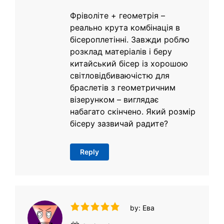
Фріволіте + геометрія –
реально крута комбінація в
бісероплетінні. Завжди роблю
розклад матеріалів і беру
китайський бісер із хорошою
світловідбиваючістю для
браслетів з геометричним
візерунком – виглядає
набагато скінчено. Який розмір
бісеру зазвичай радите?
Reply
by: Ева