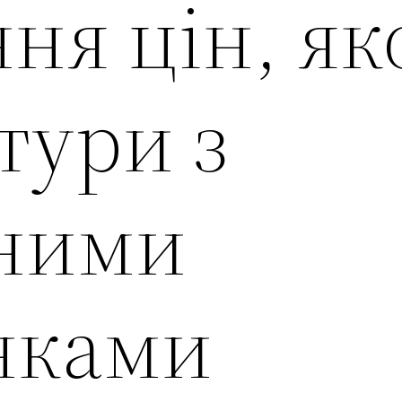
ня цін, як
тури з
ними
нками