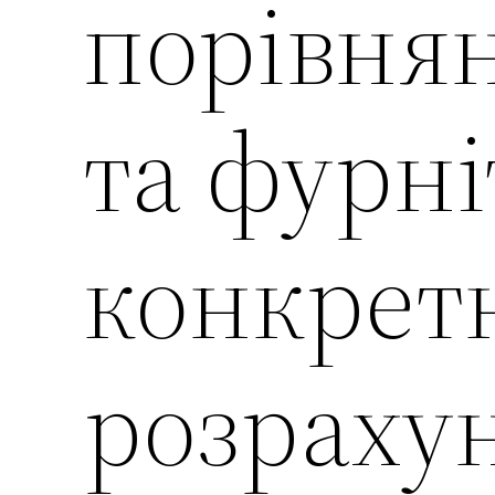
порівнян
та фурні
конкрет
розраху