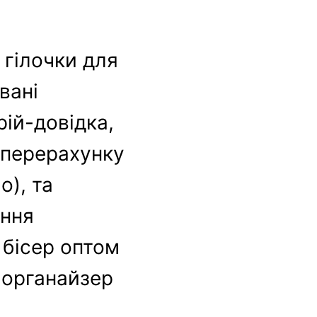
 гілочки для
вані
ій-довідка,
и перерахунку
o), та
ання
 бісер оптом
, органайзер