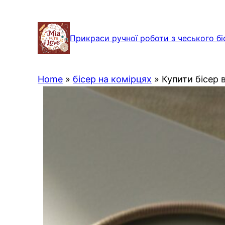
Перейти
до
Прикраси ручної роботи з чеського бі
вмісту
Home
»
бісер на комірцях
»
Купити бісер в