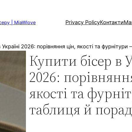
Privacy Policy
Контакти
Ма
серу | MiaWlove
 Україні 2026: порівняння цін, якості та фурнітури
Купити бісер в 
2026: порівнянн
якості та фурні
таблиця й пора