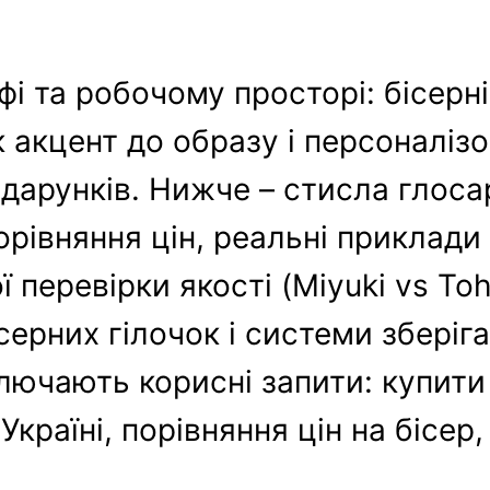
і та робочому просторі: бісерні
як акцент до образу і персоналізо
дарунків. Нижче – стисла глосар
орівняння цін, реальні приклад
 перевірки якості (Miyuki vs Toh
ісерних гілочок і системи зберіг
лючають корисні запити: купити
 Україні, порівняння цін на бісер