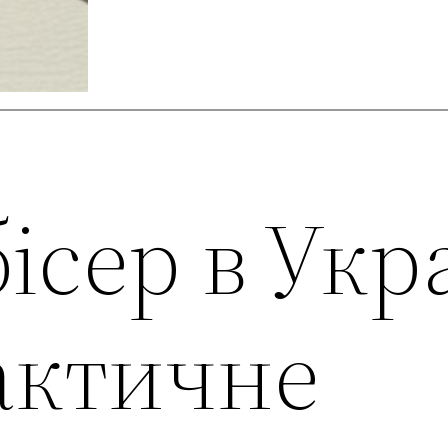
ісер в Укр
актичне