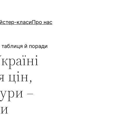
йстер-класи
Про нас
 – таблиця й поради
Україні
я цін,
тури –
ди