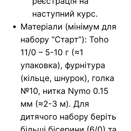
реєстрація на
наступний курс.
Матеріали (мінімум для
набору “Старт”): Toho
11/0 – 5-10 г (≈1
упаковка), фурнітура
(кільце, шнурок), голка
№10, нитка Nymo 0.15
мм (≈2-3 м). Для
дитячого набору беріть
більші бісерини (6/0) та