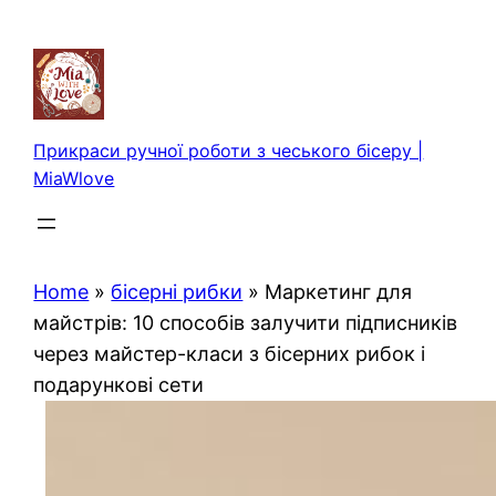
Перейти
до
вмісту
Прикраси ручної роботи з чеського бісеру |
MiaWlove
Home
»
бісерні рибки
»
Маркетинг для
майстрів: 10 способів залучити підписників
через майстер-класи з бісерних рибок і
подарункові сети