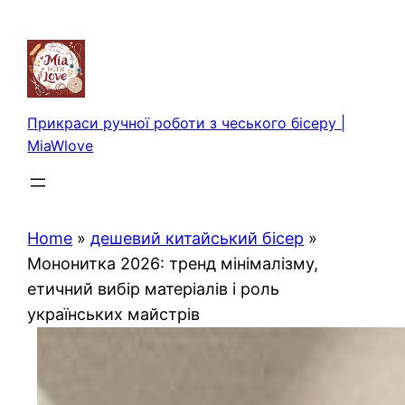
Перейти
до
вмісту
Прикраси ручної роботи з чеського бісеру |
MiaWlove
Home
»
дешевий китайський бісер
»
Мононитка 2026: тренд мінімалізму,
етичний вибір матеріалів і роль
українських майстрів