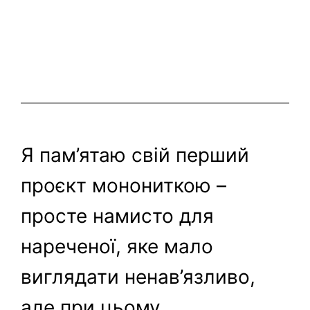
Я пам’ятаю свій перший
проєкт монониткою –
просте намисто для
нареченої, яке мало
виглядати ненав’язливо,
але при цьому