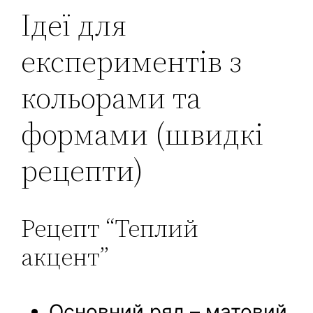
Ідеї для
експериментів з
кольорами та
формами (швидкі
рецепти)
Рецепт “Теплий
акцент”
Основний ряд – матовий