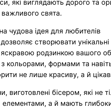
и, які виглядають дорого та ор
 важливого свята.
на чудова ідея для любителів
а дозволяє створювати унікальні 
и яскравою родзинкою вашого об
з кольорами, формами та навіт
орити не лише красиву, а й ціка
и, виготовлені бісером, які не т
 елементами, а й мають глибок