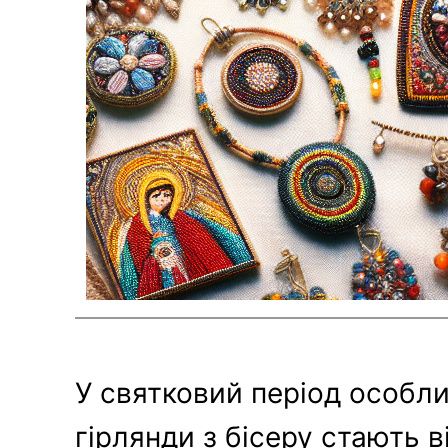
У святковий період особлив
гірлянди з бісеру стають