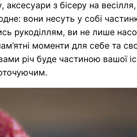
у, аксесуари з бісеру на весілля,
є одне: вони несуть у собі части
ись рукоділлям, ви не лише нас
ам’ятні моменти для себе та сво
ами річ буде частиною вашої іст
 оточуючим.