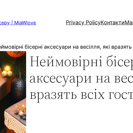
Privacy Policy
Контакти
Ма
серу | MiaWlove
ймовірні бісерні аксесуари на весілля, які вразять 
Неймовірні бісе
аксесуари на вес
вразять всіх гос