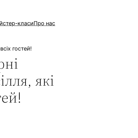
йстер-класи
Про нас
всіх гостей!
рні
ілля, які
тей!