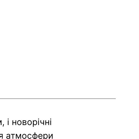
 і новорічні
ня атмосфери