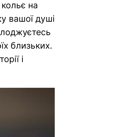
 кольє на
нку вашої душі
олоджуєтесь
їх близьких.
орії і