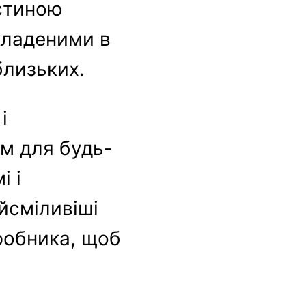
астиною
кладеними в
близьких.
і
ом для будь-
і і
айсміливіші
иробника, щоб