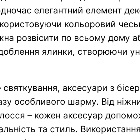
водночас елегантний елемент де
икористовуючи кольоровий чесь
жна розвісити по всьому дому а
здоблення ялинки, створюючи ун
 святкування, аксесуари з бісер
азу особливого шарму. Від ніжн
лосся – кожен аксесуар допом
альність та стиль. Використання