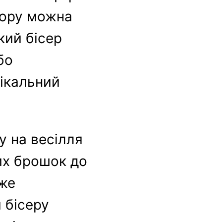
кору можна
кий бісер
бо
ікальний
у на весілля
их брошок до
оже
 бісеру