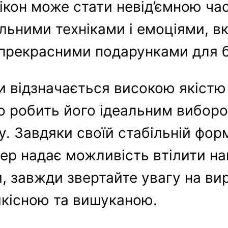
 ікон може стати невід’ємною ч
льними техніками і емоціями, в
ь прекрасними подарунками для 
 відзначається високою якістю 
що робить його ідеальним вибор
. Завдяки своїй стабільній форм
ісер надає можливість втілити н
и, завжди звертайте увагу на в
кісною та вишуканою.