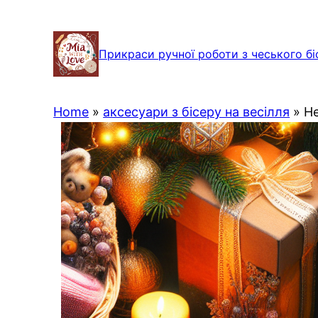
Перейти
до
Прикраси ручної роботи з чеського бі
вмісту
Home
»
аксесуари з бісеру на весілля
»
Не