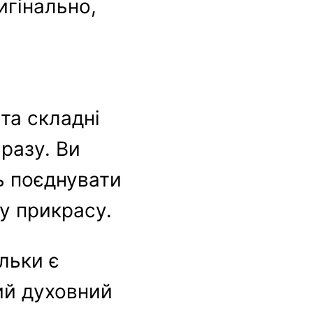
игінально,
та складні
разу. Ви
ь поєднувати
ву прикрасу.
ільки є
ий духовний