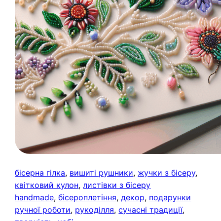
бісерна гілка
, 
вишиті рушники
, 
жучки з бісеру
, 
квітковий кулон
, 
листівки з бісеру
handmade
, 
бісероплетіння
, 
декор
, 
подарунки
ручної роботи
, 
рукоділля
, 
сучасні традиції
, 