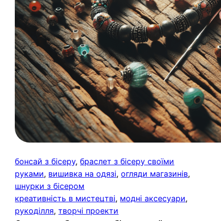
бонсай з бісеру
, 
браслет з бісеру своїми
руками
, 
вишивка на одязі
, 
огляди магазинів
, 
шнурки з бісером
креативність в мистецтві
, 
модні аксесуари
, 
рукоділля
, 
творчі проекти