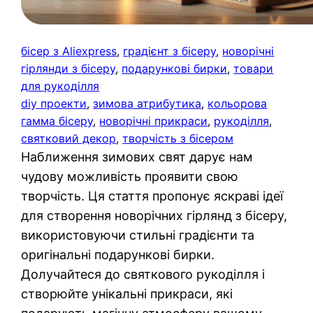
бісер з Aliexpress
, 
градієнт з бісеру
, 
новорічні
гірлянди з бісеру
, 
подарункові бирки
, 
товари
для рукоділля
diy проекти
, 
зимова атрибутика
, 
кольорова
гамма бісеру
, 
новорічні прикраси
, 
рукоділля
, 
святковий декор
, 
творчість з бісером
Наближення зимових свят дарує нам
чудову можливість проявити свою
творчість. Ця стаття пропонує яскраві ідеї
для створення новорічних гірлянд з бісеру,
використовуючи стильні градієнти та
оригінальні подарункові бирки.
Долучайтеся до святкового рукоділля і
створюйте унікальні прикраси, які