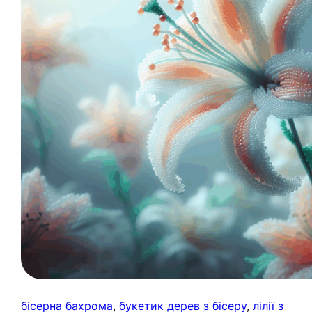
бісерна бахрома
, 
букетик дерев з бісеру
, 
лілії з