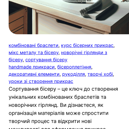
комбіновані браслети
, 
курс бісерних прикрас
, 
мікс металу та бісеру
, 
новорічні гірлянди з
бісеру
, 
сортування бісеру
handmade прикраси
, 
бісероплетіння
, 
декоративні елементи
, 
рукоділля
, 
творчі хобі
, 
уроки зі створення прикрас
Сортування бісеру – це ключ до створення
унікальних комбінованих браслетів та
новорічних гірлянд. Ви дізнаєтеся, як
організація матеріалів може спростити
творчий процес та відкрити нові