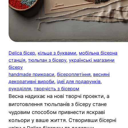
Delica бісер
, 
кільце з буквами
, 
мобільна бісерна
станція
, 
тюльпан з бісеру
, 
українські магазини
бісеру
handmade прикраси
, 
бісероплетіння
, 
весняні
декоративні вироби
, 
ідеї для подарунків
, 
рукоділля
, 
творчість з бісером
Весна надихає на нові творчі проекти, а
виготовлення тюльпанів з бісеру стане
чудовим способом привнести яскраві
кольори у ваше життя. Створивши бісерні