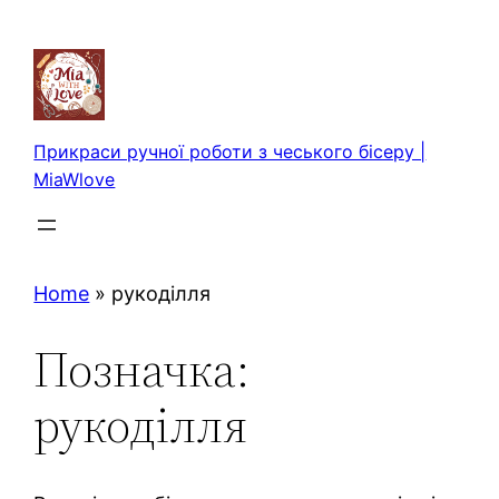
Перейти
до
вмісту
Прикраси ручної роботи з чеського бісеру |
MiaWlove
Home
»
рукоділля
Позначка:
рукоділля