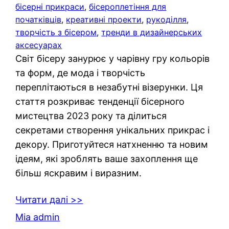
бісерні прикраси
, 
бісероплетіння для
початківців
, 
креативні проекти
, 
рукоділля
, 
творчість з бісером
, 
тренди в дизайнерських
аксесуарах
Світ бісеру занурює у чарівну гру кольорів
та форм, де мода і творчість
переплітаються в незабутні візерунки. Ця
стаття розкриває тенденції бісерного
мистецтва 2023 року та ділиться
секретами створення унікальних прикрас і
декору. Приготуйтеся натхненню та новим
ідеям, які зроблять ваше захоплення ще
більш яскравим і виразним.
Читати далі >>
Mia admin