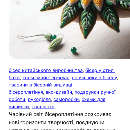
бісер китайського виробництва
, 
бісер у стилі
бохо
, 
кольє майстер-клас
, 
соняшники з бісеру
, 
тварини в бісерній вишивці
бісероплетіння
, 
еко-дизайн
, 
подарунки ручної
роботи
, 
рукоділля
, 
саморобки
, 
схеми для
вишивки
, 
творчість
Чарівний світ бісероплетіння розкриває
нові горизонти творчості, поєднуючи