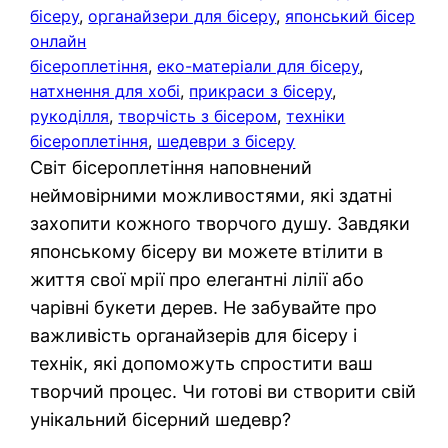
бісеру
, 
органайзери для бісеру
, 
японський бісер
онлайн
бісероплетіння
, 
еко-матеріали для бісеру
, 
натхнення для хобі
, 
прикраси з бісеру
, 
рукоділля
, 
творчість з бісером
, 
техніки
бісероплетіння
, 
шедеври з бісеру
Світ бісероплетіння наповнений
неймовірними можливостями, які здатні
захопити кожного творчого душу. Завдяки
японському бісеру ви можете втілити в
життя свої мрії про елегантні лілії або
чарівні букети дерев. Не забувайте про
важливість органайзерів для бісеру і
технік, які допоможуть спростити ваш
творчий процес. Чи готові ви створити свій
унікальний бісерний шедевр?