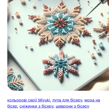
кольорові серії Miyuki
, 
лупа для бісеру
, 
мода на
бісер
, 
сніжинки з бісеру
, 
шеврони з бісеру