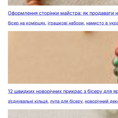
Оформлення сторінки майстра: як продавати на
бісер на комірцях
, 
іграшкові набори
, 
намисто в укра
12 швидких новорічних прикрас з бісеру для я
з’єднувальні кільця
, 
лупа для бісеру
, 
новорічний дек