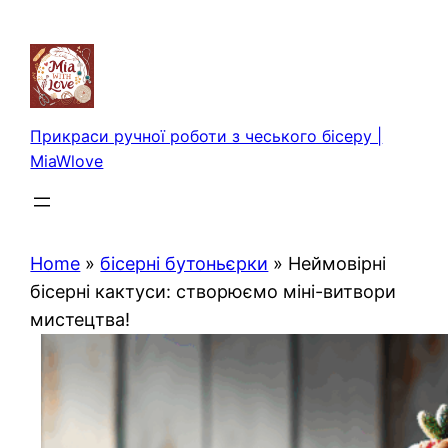
Перейти
до
вмісту
Прикраси ручної роботи з чеського бісеру |
MiaWlove
Home
»
бісерні бутоньєрки
»
Неймовірні
бісерні кактуси: створюємо міні-витвори
мистецтва!