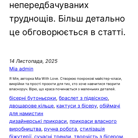
непередбачуваних
труднощів. Більш детально
це обговорюється в статті.
14 Листопада, 2025
Mia admin
Я Мія, авторка Mia With Love. Створюю покрокові майстер-класи,
викрійки та прості проєкти для тих, хто хоче навчитися творити
власноруч. Вірю, що краса починається з маленьких деталей.
бісерні бутоньєрки
, 
браслет з підвіскою
, 
двошарове кільце
, 
кактуси з бісеру
, 
обіймачі
для намистин
дизайнерські прикраси
, 
прикраси власного
виробництва
, 
ручна робота
, 
стилізація
біжутерії
, 
сучасні тренди
, 
творчість з бісером
, 