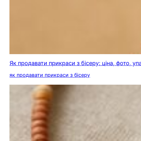
Як продавати прикраси з бісеру: ціна, фото, у
як продавати прикраси з бісеру