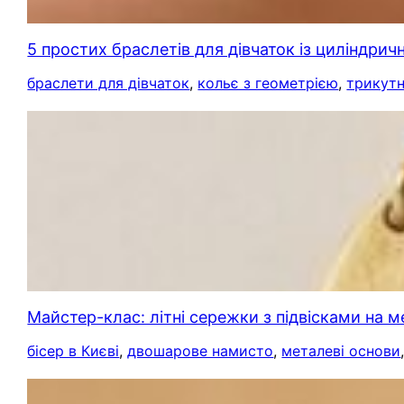
5 простих браслетів для дівчаток із циліндрич
браслети для дівчаток
, 
кольє з геометрією
, 
трикут
Майстер-клас: літні сережки з підвісками на м
бісер в Києві
, 
двошарове намисто
, 
металеві основи