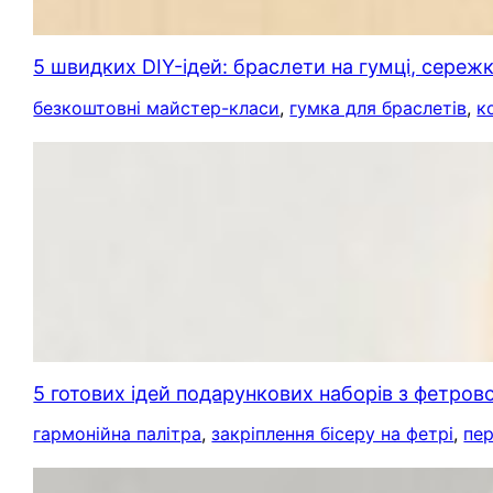
5 швидких DIY-ідей: браслети на гумці, сережк
безкоштовні майстер-класи
, 
гумка для браслетів
, 
к
5 готових ідей подарункових наборів з фетров
гармонійна палітра
, 
закріплення бісеру на фетрі
, 
пер