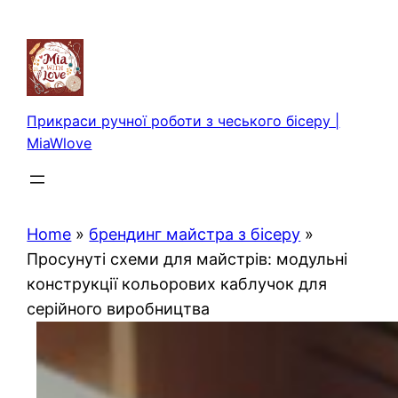
Перейти
до
вмісту
Прикраси ручної роботи з чеського бісеру |
MiaWlove
Home
»
брендинг майстра з бісеру
»
Просунуті схеми для майстрів: модульні
конструкції кольорових каблучок для
серійного виробництва