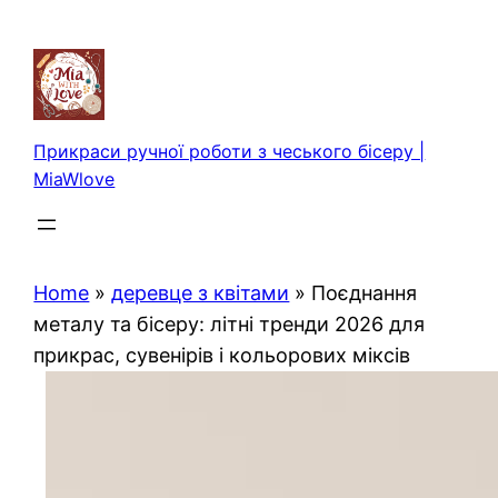
Перейти
до
вмісту
Прикраси ручної роботи з чеського бісеру |
MiaWlove
Home
»
деревце з квітами
»
Поєднання
металу та бісеру: літні тренди 2026 для
прикрас, сувенірів і кольорових міксів