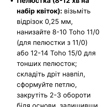
Пелюстка (8-12 хв на
набір квіток):
візьміть
відрізок 0,25 мм,
нанизайте 8-10 Toho 11/0
(для пелюстки з 11/0)
або 12-14 Toho 15/0 для
тонших пелюсток;
складіть дріт навпіл,
сформуйте петлю,
закрутіть 2-3 обороти
біля основи, залишивши