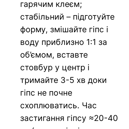
гарячим клеєм;
стабільний – підготуйте
форму, змішайте гіпс і
воду приблизно 1:1 за
об’ємом, вставте
стовбур у центр і
тримайте 3-5 хв доки
гіпс не почне
схоплюватись. Час
застигання гіпсу ≈20-40