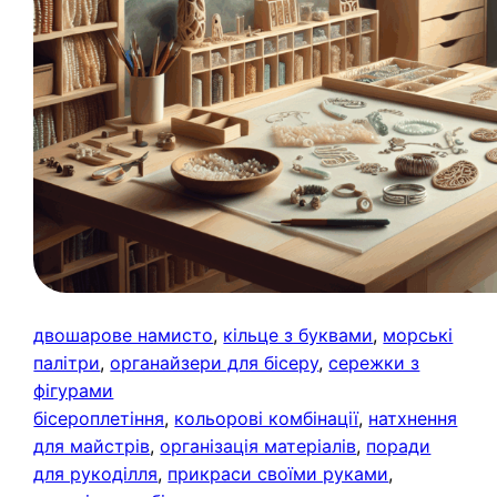
двошарове намисто
, 
кільце з буквами
, 
морські
палітри
, 
органайзери для бісеру
, 
сережки з
фігурами
бісероплетіння
, 
кольорові комбінації
, 
натхнення
для майстрів
, 
організація матеріалів
, 
поради
для рукоділля
, 
прикраси своїми руками
, 