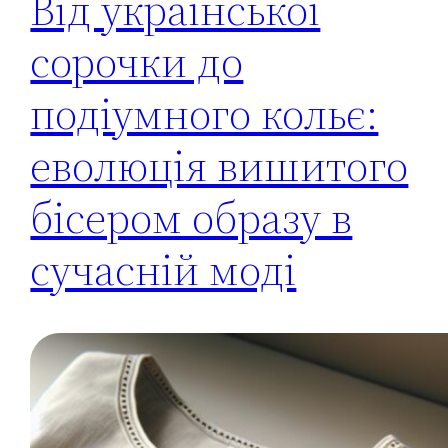
Від української
сорочки до
подіумного кольє:
еволюція вишитого
бісером образу в
сучасній моді