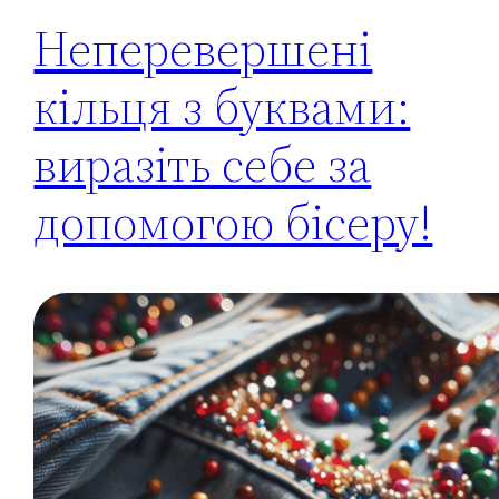
Неперевершені
кільця з буквами:
виразіть себе за
допомогою бісеру!