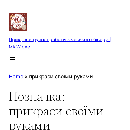
Перейти
до
вмісту
Прикраси ручної роботи з чеського бісеру |
MiaWlove
Home
»
прикраси своїми руками
Позначка:
прикраси своїми
руками