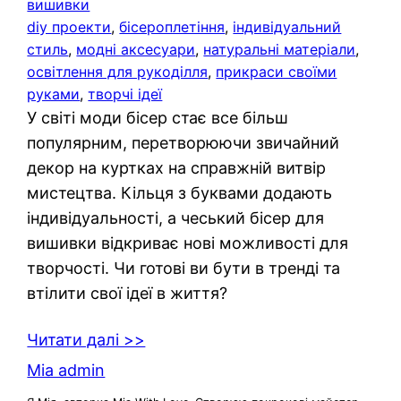
вишивки
diy проекти
, 
бісероплетіння
, 
індивідуальний
стиль
, 
модні аксесуари
, 
натуральні матеріали
, 
освітлення для рукоділля
, 
прикраси своїми
руками
, 
творчі ідеї
У світі моди бісер стає все більш
популярним, перетворюючи звичайний
декор на куртках на справжній витвір
мистецтва. Кільця з буквами додають
індивідуальності, а чеський бісер для
вишивки відкриває нові можливості для
творчості. Чи готові ви бути в тренді та
втілити свої ідеї в життя?
Читати далі >>
Mia admin