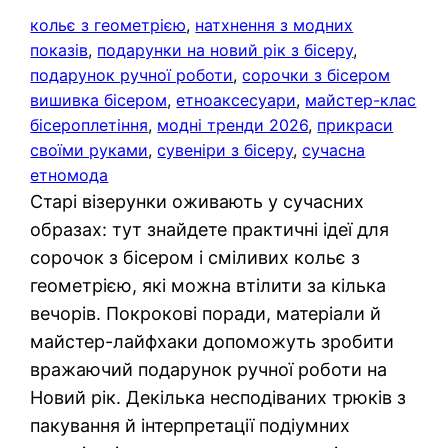
кольє з геометрією
, 
натхнення з модних
показів
, 
подарунки на новий рік з бісеру
, 
подарунок ручної роботи
, 
сорочки з бісером
вишивка бісером
, 
етноаксесуари
, 
майстер-клас
бісероплетіння
, 
модні тренди 2026
, 
прикраси
своїми руками
, 
сувеніри з бісеру
, 
сучасна
етномода
Старі візерунки оживають у сучасних
образах: тут знайдете практичні ідеї для
сорочок з бісером і сміливих кольє з
геометрією, які можна втілити за кілька
вечорів. Покрокові поради, матеріали й
майстер-лайфхаки допоможуть зробити
вражаючий подарунок ручної роботи на
Новий рік. Декілька несподіваних трюків з
пакування й інтерпретації подіумних