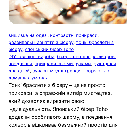
вишивка на одязі
, 
контрастні прикраси
, 
розвивальні заняття з бісеру
, 
тонкі браслети з
бісеру
, 
японський бісер Toho
DIY ювелірні вироби
, 
бісероплетіння
, 
кольорові
поєднання
, 
прикраси своїми руками
, 
рукоділля
для дітей
, 
сучасні модні тренди
, 
творчість в
домашніх умовах
Тонкі браслети з бісеру – це не просто
прикраси, а справжній витвір мистецтва,
який дозволяє виразити свою
індивідуальність. Японський бісер Toho
додає їм особливого шарму, а поєднання
кольорів відкриває безмежний простір для