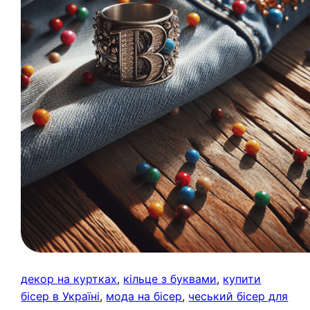
декор на куртках
, 
кільце з буквами
, 
купити
бісер в Україні
, 
мода на бісер
, 
чеський бісер для