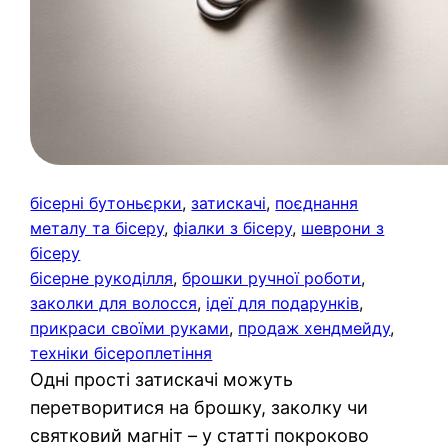
бісерні бутоньєрки
, 
затискачі
, 
поєднання
металу та бісеру
, 
фіалки з бісеру
, 
шеврони з
бісеру
бісерне рукоділля
, 
брошки ручної роботи
, 
заколки для волосся
, 
ідеї для подарунків
, 
прикраси своїми руками
, 
продаж хендмейду
, 
техніки бісероплетіння
Одні прості затискачі можуть
перетворитися на брошку, заколку чи
святковий магніт – у статті покроково