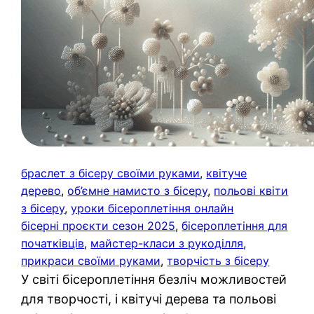
браслет з бісеру своїми руками
, 
квітуче
дерево
, 
об’ємне намисто з бісеру
, 
польові квіти
з бісеру
, 
уроки бісероплетіння онлайн
бісерні проєкти сезон 2025
, 
бісероплетіння для
початківців
, 
майстер-класи з рукоділля
, 
прикраси своїми руками
, 
творчість з бісеру
У світі бісероплетіння безліч можливостей
для творчості, і квітучі дерева та польові