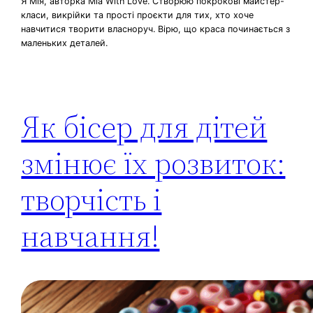
Я Мія, авторка Mia With Love. Створюю покрокові майстер-
класи, викрійки та прості проєкти для тих, хто хоче
навчитися творити власноруч. Вірю, що краса починається з
маленьких деталей.
Як бісер для дітей
змінює їх розвиток:
творчість і
навчання!