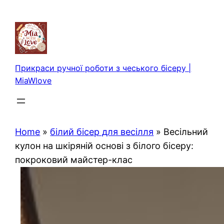
Перейти
до
вмісту
Прикраси ручної роботи з чеського бісеру |
MiaWlove
Home
»
білий бісер для весілля
»
Весільний
кулон на шкіряній основі з білого бісеру:
покроковий майстер-клас