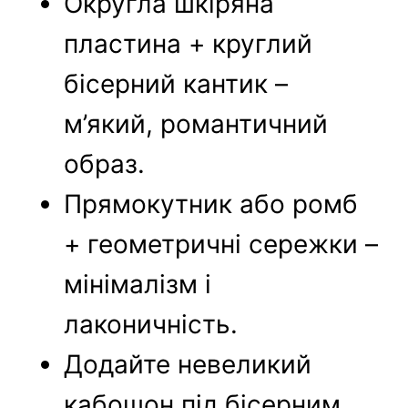
Округла шкіряна
пластина + круглий
бісерний кантик –
м’який, романтичний
образ.
Прямокутник або ромб
+ геометричні сережки –
мінімалізм і
лаконичність.
Додайте невеликий
кабошон під бісерним