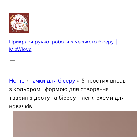
Перейти
до
вмісту
Прикраси ручної роботи з чеського бісеру |
MiaWlove
Home
»
гачки для бісеру
»
5 простих вправ
з кольором і формою для створення
тварин з дроту та бісеру – легкі схеми для
новачків