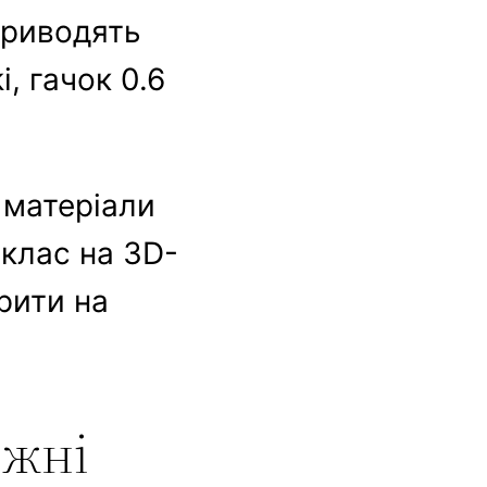
приводять
, гачок 0.6
 матеріали
-клас на 3D-
орити на
іжні