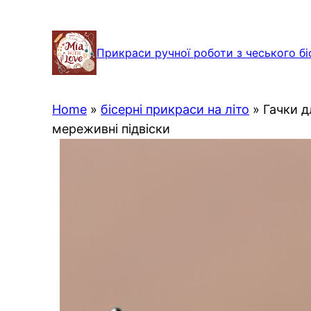
Перейти
до
Прикраси ручної роботи з чеського бі
вмісту
Home
»
бісерні прикраси на літо
»
Гачки д
мереживні підвіски