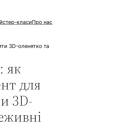
йстер-класи
Про нас
рити 3D-оленятко та
: як
нт для
ти 3D-
реживні