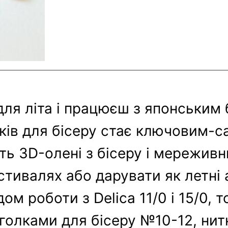
 для літа і працюєш з японським
чків для бісеру стає ключовим-с
ть 3D-олені з бісеру і мереживни
естивалях або дарувати як летні 
дом роботи з Delica 11/0 і 15/0, 
 голками для бісеру №10-12, нит