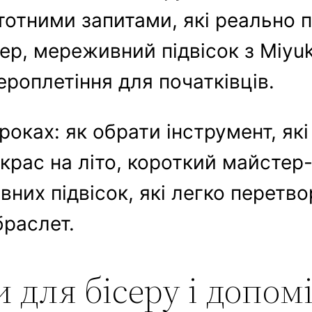
тотними запитами, які реально 
ер, мереживний підвісок з Miyuki
ероплетіння для початківців.
оках: як обрати інструмент, які
икрас на літо, короткий майстер
вних підвісок, які легко перетв
раслет.
 для бісеру і допом