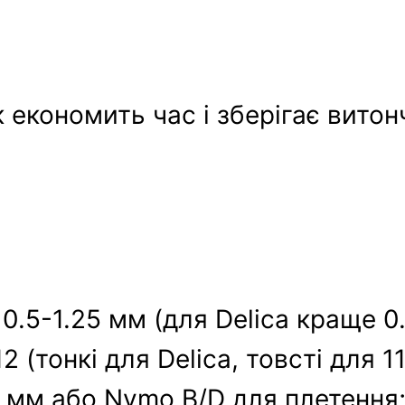
 економить час і зберігає витон
 0.5-1.25 мм (для Delica краще 0
 (тонкі для Delica, товсті для 11
15 мм або Nymo B/D для плетення