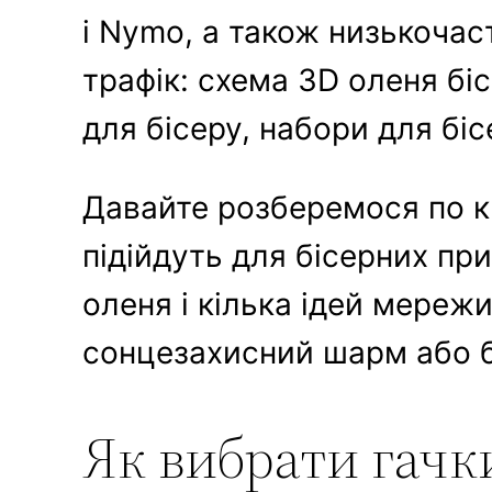
і Nymo, а також низькочас
трафік: схема 3D оленя біс
для бісеру, набори для біс
Давайте розберемося по кр
підійдуть для бісерних пр
оленя і кілька ідей мережи
сонцезахисний шарм або б
Як вибрати гачки