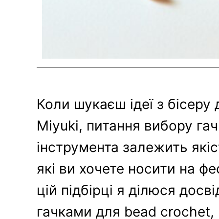
Коли шукаєш ідеї з бісеру
Miyuki, питання вибору га
інструмента залежить якіс
які ви хочете носити на ф
цій підбірці я ділюся досві
гачками для bead crochet,