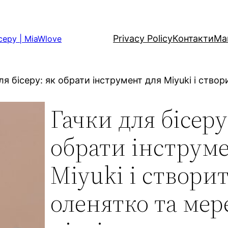
Privacy Policy
Контакти
Ма
серу | MiaWlove
ля бісеру: як обрати інструмент для Miyuki і ство
Гачки для бісеру
обрати інструме
Miyuki і створи
оленятко та ме