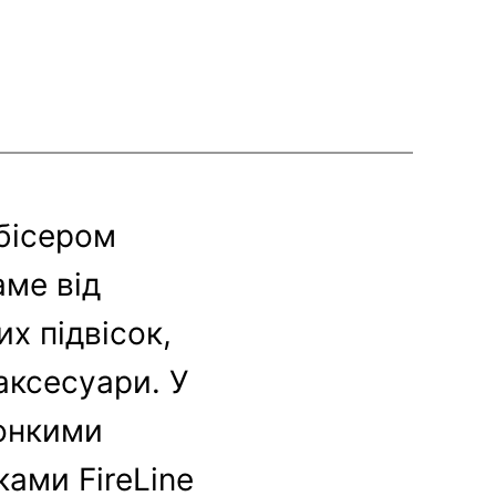
 бісером
аме від
х підвісок,
аксесуари. У
тонкими
ками FireLine