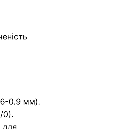
ченість
.6-0.9 мм).
/0).
; для