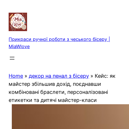
Перейти
до
вмісту
Прикраси ручної роботи з чеського бісеру |
MiaWlove
Home
»
декор на пенал з бісеру
»
Кейс: як
майстер збільшив дохід, поєднавши
комбіновані браслети, персоналізовані
етикетки та дитячі майстер-класи