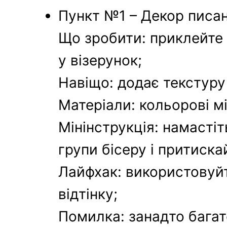
Пункт №1 – Декор писа
Що зробити: приклейте д
у візерунок;
Навіщо: додає текстуру
Матеріали: кольорові мі
Мінінструкція: намастіт
групи бісеру і притиска
Лайфхак: використовуйт
відтінку;
Помилка: занадто багат