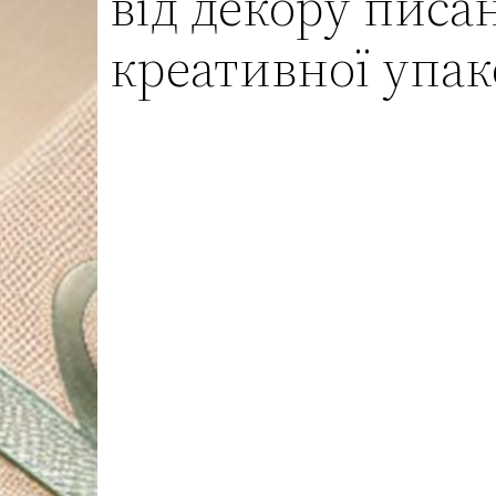
від декору писа
креативної упа