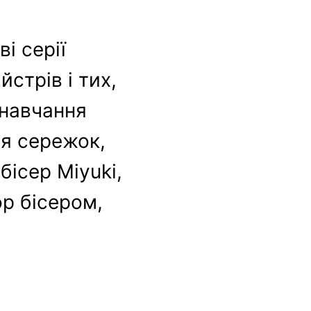
і серії
стрів і тих,
 навчання
ля сережок,
бісер Miyuki,
ор бісером,