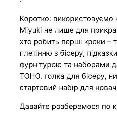
Коротко: використовуємо ко
Miyuki не лише для прикрас
хто робить перші кроки – 
плетінню з бісеру, підказк
фурнітурою та наборами для
TOHO, голка для бісеру, н
стартовий набір для новач
Давайте розберемося по к