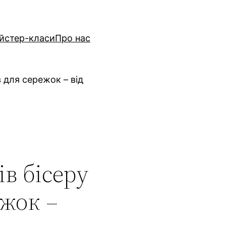
йстер-класи
Про нас
 для сережок – від
ів бісеру
ежок –