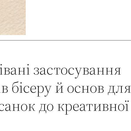
івані застосування
в бісеру й основ дл
санок до креативної