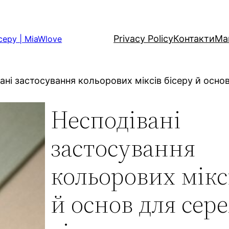
Privacy Policy
Контакти
Ма
серу | MiaWlove
ані застосування кольорових міксів бісеру й основ
Несподівані
застосування
кольорових мікс
й основ для сер