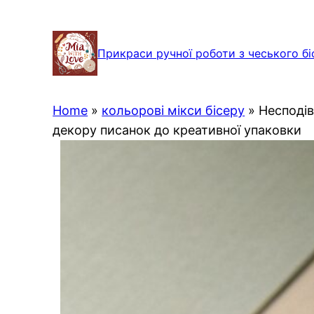
Перейти
до
Прикраси ручної роботи з чеського бі
вмісту
Home
»
кольорові мікси бісеру
»
Несподів
декору писанок до креативної упаковки