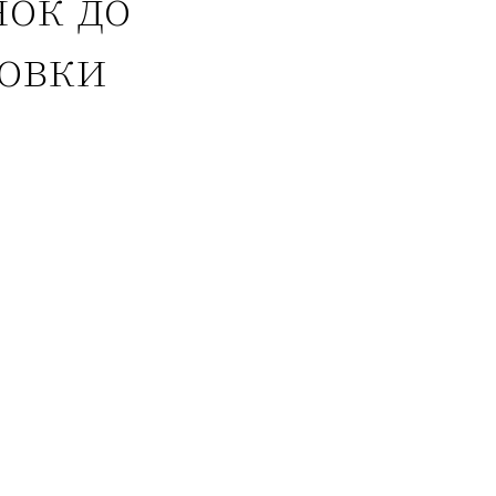
нок до
ковки