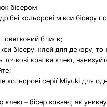
нок бісером
рібні кольорові мікси бісеру п
 і святковий блиск;
кси бісеру, клей для декору, тон
ь точкові крапки клею, нанизуйт
йте;
е кольорові серії Miyuki для од
о клею – бісер ковзає; як уникн