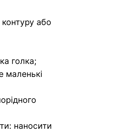
о контуру або
ка голка;
е маленькі
норідного
ути: наносити