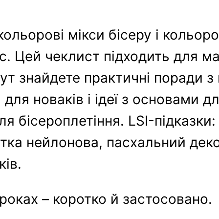
льорові мікси бісеру і кольоров
. Цей чеклист підходить для май
тут знайдете практичні поради з
и для новаків і ідеї з основами д
 бісероплетіння. LSI-підказки: 
итка нейлонова, пасхальний дек
ків.
роках – коротко й застосовано.