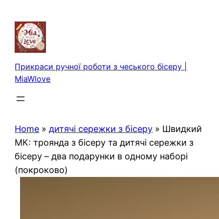
Перейти
до
вмісту
Прикраси ручної роботи з чеського бісеру |
MiaWlove
Home
»
дитячі сережки з бісеру
»
Швидкий
МК: троянда з бісеру та дитячі сережки з
бісеру – два подарунки в одному наборі
(покроково)