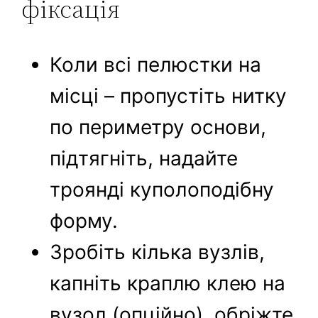
фіксація
Коли всі пелюстки на
місці – пропустіть нитку
по периметру основи,
підтягніть, надайте
троянді куполоподібну
форму.
Зробіть кілька вузлів,
капніть краплю клею на
вузол (опційно), обріжте