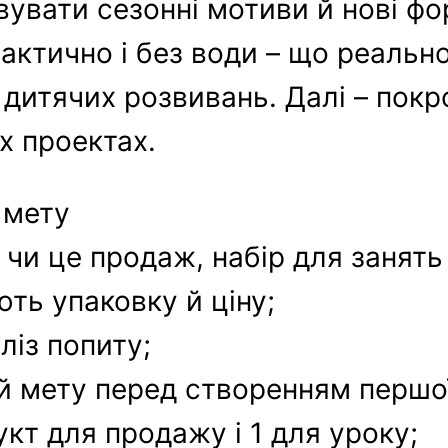
увати сезонні мотиви й нові фо
практично і без води – що реаль
 дитячих розвивань. Далі – покр
х проектах.
 мету
 чи це продаж, набір для занять
ють упаковку й ціну;
ліз попиту;
суй мету перед створенням першо
кт для продажу і 1 для уроку;