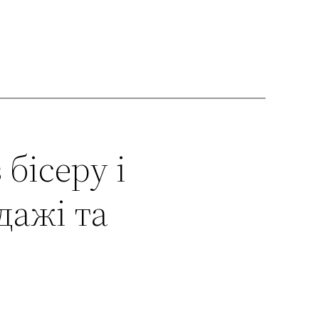
бісеру і
дажі та