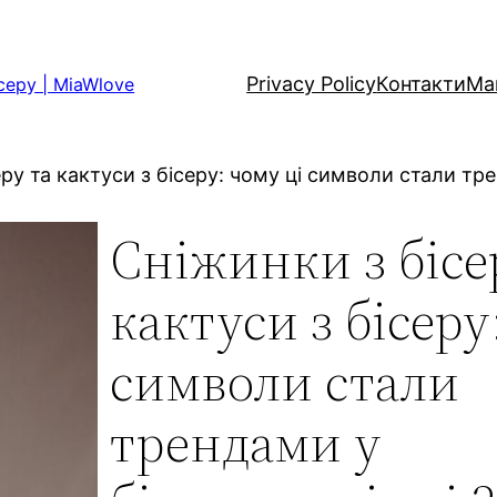
Privacy Policy
Контакти
Ма
серу | MiaWlove
еру та кактуси з бісеру: чому ці символи стали тр
Сніжинки з бісе
кактуси з бісеру
символи стали
трендами у