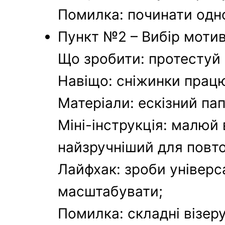
Помилка: починати одно
Пункт №2 – Вибір мотив
Що зробити: протестуй 2
Навіщо: сніжинки працю
Матеріали: ескізний пап
Міні-інструкція: малюй 
найзручніший для повто
Лайфхак: зроби універс
масштабувати;
Помилка: складні візер