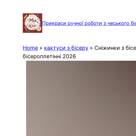
Перейти
до
Прикраси ручної роботи з чеського бі
вмісту
Home
»
кактуси з бісеру
»
Сніжинки з біс
бісероплетінні 2026