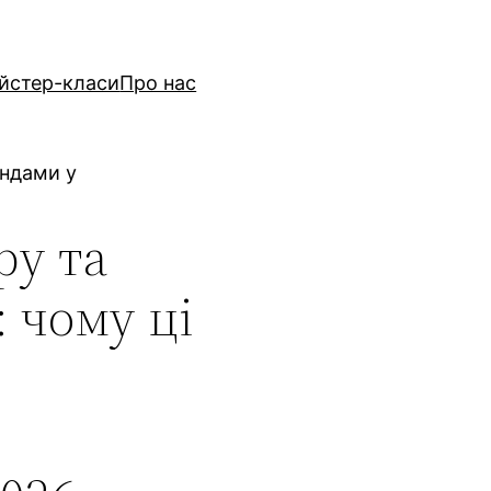
йстер-класи
Про нас
ендами у
ру та
: чому ці