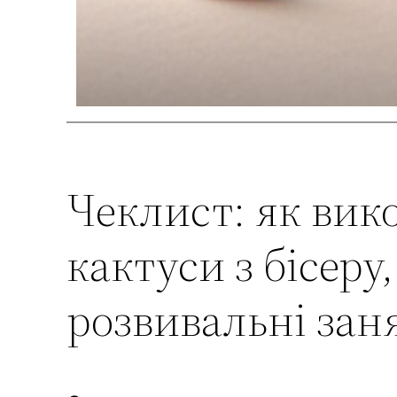
Чеклист: як вико
кактуси з бісеру
розвивальні заня