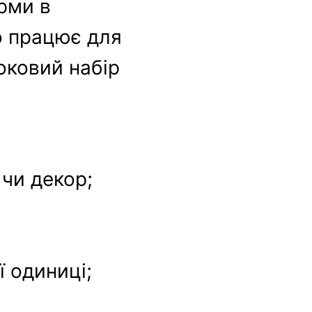
рми в
но працює для
оковий набір
 чи декор;
ї одиниці;