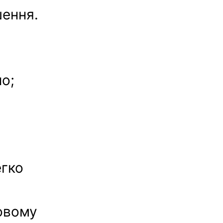
шення.
о;
егко
совому