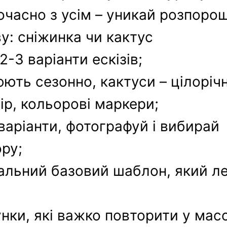
часно з усім – уникай розпоро
у: сніжинка чи кактус
-3 варіанти ескізів;
ють сезонно, кактуси – цілорічн
ір, кольорові маркери;
варіанти, фотографуй і вибирай
ру;
альний базовий шаблон, який л
унки, які важко повторити у ма