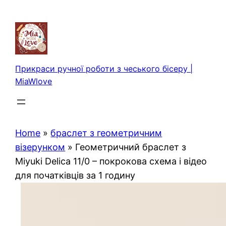
Перейти
до
вмісту
Прикраси ручної роботи з чеського бісеру |
MiaWlove
Home
»
браслет з геометричним
візерунком
»
Геометричний браслет з
Miyuki Delica 11/0 – покрокова схема і відео
для початківців за 1 годину