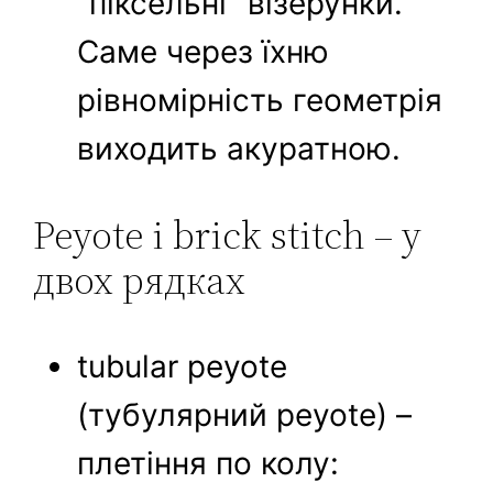
“піксельні” візерунки.
Саме через їхню
рівномірність геометрія
виходить акуратною.
Peyote і brick stitch – у
двох рядках
tubular peyote
(тубулярний peyote) –
плетіння по колу: