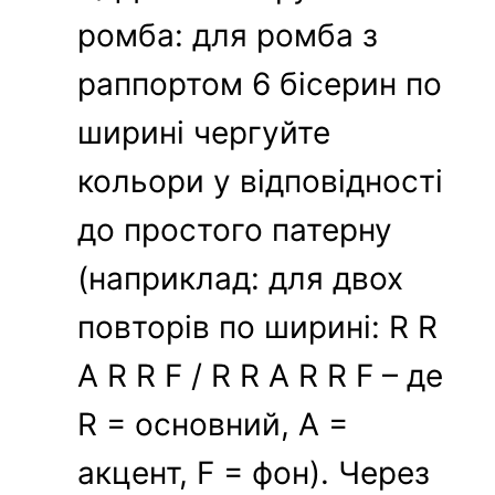
ромба: для ромба з
раппортом 6 бісерин по
ширині чергуйте
кольори у відповідності
до простого патерну
(наприклад: для двох
повторів по ширині: R R
A R R F / R R A R R F – де
R = основний, A =
акцент, F = фон). Через