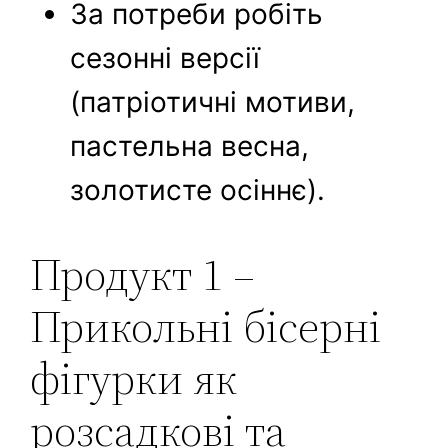
За потреби робіть
сезонні версії
(патріотичні мотиви,
пастельна весна,
золотисте осіннє).
Продукт 1 –
Прикольні бісерні
фігурки як
розсадкові та