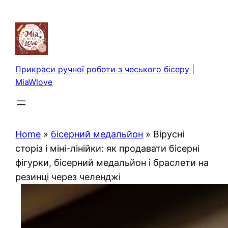
Перейти
до
вмісту
Прикраси ручної роботи з чеського бісеру |
MiaWlove
Home
»
бісерний медальйон
»
Вірусні
сторіз і міні-лінійки: як продавати бісерні
фігурки, бісерний медальйон і браслети на
резинці через челенджі